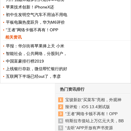
苹果技术创新！iPhoneX还
初中生发明空气汽车不用油不用电
平板电脑热度跃升，华为M6评价
“王者”网络卡顿不再有！OPP
相关资讯
早报：华尔街将苹果捧上天 小米
智能社会，公共网络，分股到户，
中国富豪排行榜2019
上线银行存款，微信帮忙银行的好
互联网下半场已经out了，李彦
热门资讯排行
宝骏新款“买菜车”亮相，外观神
辣评烩：iOS 13.4测试版
“王者”网络卡顿不再有！OPP
特斯拉市值站上万亿元大关，BB
“去听”APP开放有声书资源