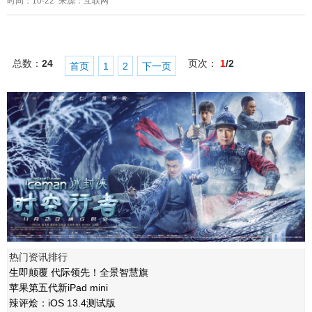
时间：10-22 来源：互联网
总数：
24
页次：
1
/2
首页
1
2
下一页
热门资讯排行
生即颠覆 代际领先！全景智慧旗
苹果第五代新iPad mini
辣评烩：iOS 13.4测试版