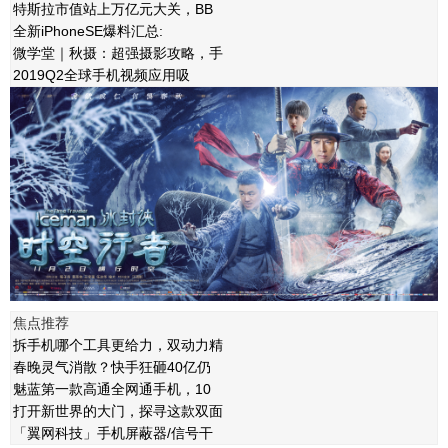
特斯拉市值站上万亿元大关，BB
全新iPhoneSE爆料汇总:
微学堂｜秋摄：超强摄影攻略，手
2019Q2全球手机视频应用吸
焦点推荐
拆手机哪个工具更给力，双动力精
春晚灵气消散？快手狂砸40亿仍
魅蓝第一款高通全网通手机，10
打开新世界的大门，探寻这款双面
「翼网科技」手机屏蔽器/信号干