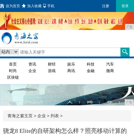
设为首页
加入收藏
手机
注册
登录
广告
首页
资讯
财经
娱乐
科技
汽车
时尚
企业
游戏
商讯
金融
微商
区块链
广告
青海之窗主页
>
企业
> 列表 >
骁龙8 Elite的自研架构怎么样？照亮移动计算的