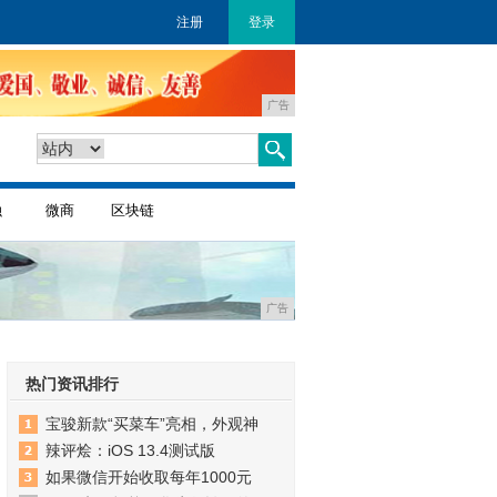
注册
登录
广告
融
微商
区块链
广告
热门资讯排行
宝骏新款“买菜车”亮相，外观神
辣评烩：iOS 13.4测试版
如果微信开始收取每年1000元