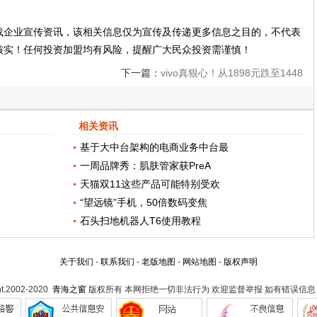
载企业宣传资讯，该相关信息仅为宣传及传递更多信息之目的，不代表
核实！任何投资加盟均有风险，提醒广大民众投资需谨慎！
下一篇：
vivo真狠心！从1898元跌至1448
元，还是真全面屏+联发科Helio P70
相关资讯
基于大中台架构的电商业务中台最
一周品牌秀：肌肤管家获PreA
天猫双11这些产品可能特别受欢
“望远镜”手机，50倍数码变焦
石头扫地机器人T6使用教程
关于我们
-
联系我们
-
老版地图
-
网站地图
-
版权声明
ht.2002-2020
青海之窗
版权所有 本网拒绝一切非法行为 欢迎监督举报 如有错误信息