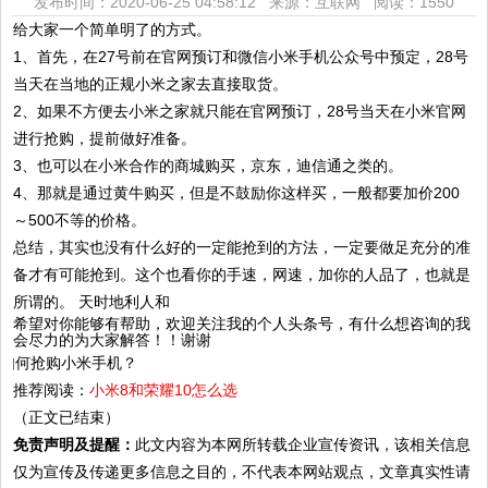
发布时间：2020-06-25 04:58:12 来源：互联网
阅读：1550
给大家一个简单明了的方式。
1、首先，在27号前在官网预订和微信小米手机公众号中预定，28号
当天在当地的正规小米之家去直接取货。
2、如果不方便去小米之家就只能在官网预订，28号当天在小米官网
进行抢购，提前做好准备。
3、也可以在小米合作的商城购买，京东，迪信通之类的。
4、那就是通过黄牛购买，但是不鼓励你这样买，一般都要加价200
～500不等的价格。
总结，其实也没有什么好的一定能抢到的方法，一定要做足充分的准
备才有可能抢到。这个也看你的手速，网速，加你的人品了，也就是
所谓的。 天时地利人和
希望对你能够有帮助，欢迎关注我的个人头条号，有什么想咨询的我
会尽力的为大家解答！！谢谢
推荐阅读：
小米8和荣耀10怎么选
（正文已结束）
免责声明及提醒：
此文内容为本网所转载企业宣传资讯，该相关信息
仅为宣传及传递更多信息之目的，不代表本网站观点，文章真实性请