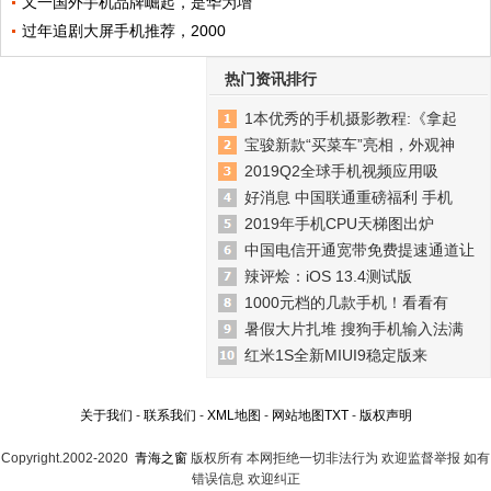
又一国外手机品牌崛起，是华为增
过年追剧大屏手机推荐，2000
热门资讯排行
1本优秀的手机摄影教程:《拿起
宝骏新款“买菜车”亮相，外观神
2019Q2全球手机视频应用吸
好消息 中国联通重磅福利 手机
2019年手机CPU天梯图出炉
中国电信开通宽带免费提速通道让
辣评烩：iOS 13.4测试版
1000元档的几款手机！看看有
暑假大片扎堆 搜狗手机输入法满
红米1S全新MIUI9稳定版来
关于我们
-
联系我们
-
XML地图
-
网站地图
TXT
-
版权声明
Copyright.2002-2020
青海之窗
版权所有 本网拒绝一切非法行为 欢迎监督举报 如有
错误信息 欢迎纠正