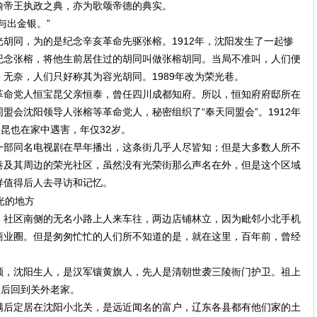
喻帝王执政之典，亦为歌颂帝德的典实。
与出金银。”
胡同，为的是纪念辛亥革命先驱张榕。1912年，沈阳发生了一起惨
纪念张榕，将他生前居住过的胡同叫做张榕胡同。当局不准叫，人们便
无奈，人们只好称其为容光胡同。1989年改为荣光巷。
革命党人恒宝昆父亲恒泰，曾任四川成都知府。所以，恒知府府邸所在
盟会沈阳领导人张榕等革命党人，秘密组织了“奉天同盟会”。1912年
宝昆也在家中遇害，年仅32岁。
一部同名电视剧在早年播出，这条街几乎人尽皆知；但是大多数人所不
巷及其周边的荣光社区，虽然没有光荣街那么声名在外，但是这个区域
样值得后人去寻访和记忆。
。社区南侧的无名小路上人来车往，两边店铺林立，因为毗邻小北手机
商业圈。但是匆匆忙忙的人们所不知道的是，就在这里，百年前，曾经
顺，沈阳生人，是汉军镶黄旗人，先人是清朝世袭三陵衙门护卫。祖上
，后回到关外老家。
满后定居在沈阳小北关，是远近闻名的富户，辽东各县都有他们家的土