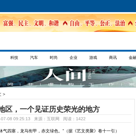
科技
汽车
时尚
企业
游戏
商讯
金
 >
地区，一个见证历史荣光的地方
07-08 09:25:13 来源：互联网
阅读：1422
休气四塞，龙马衔甲，赤文绿色。”（据《艺文类聚》卷十一引）