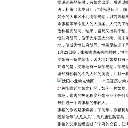
据说尧帝登基时，有荣光出现。后遂以
唐．杜甫《太岁日》：“荣光悬日月，赐
如今的大东区小北街荣光巷，以前叫榕光
杀张榕等革命党人的大血案。人们为了
改称榕光胡同。结果，当局又出兵干预。
恒知府胡同，位于大东区大北街。清末
地，便成为恒知府胡同。恒宝昆结识了同
1月23日晚，张榕惨遭杀害的同时，恒
沈阳有一条光荣街，因为地处繁华且有
知道的是，沈阳还有一条荣光巷，荣光
里却有独特的不为人知的历史，并且一
北关街附近的荣光社区，如今一片繁华
市场，这边的热闹程度丝毫不亚于任何
居住过一个叫张榕的年轻人。
张榕的原名是张焕容，字阴华，原籍抚
随顺治帝“从龙入关”，为八旗驻防官兵
张榕的父亲曾经当过广宁府的仓官，任