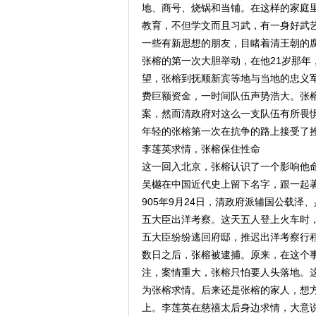
地、商号、烧锅和当铺。在这样的家庭里
教育，不但学文而且习武，有一身好武
一些有新思想的朋友，目睹着清王朝的
张榕的第一次大胆举动，在他21岁那年
望，张榕到抚顺新宾等地与当地的忠义
费巨额资金，一时间队伍声势浩大。张
案，然而清政府对这么一支队伍有所畏
年轻的张榕第一次在抗争的路上接受了
李莲英求情，张榕保住性命
这一回入北京，张榕认识了一个影响他
吴樾在中国近代史上留下名字，跟一起
905年9月24日，清政府派辅国公载
五大臣出洋考察。这天五人登上火车时
五大臣纷纷逃回府邸，推迟出洋考察行
数日之后，张榕被逮捕。原来，在这个
注，案情重大，张榕只怕要人头落地。
为张榕求情。后来还是张榕的家人，想
上。李莲英在慈禧太后身边求情，大意