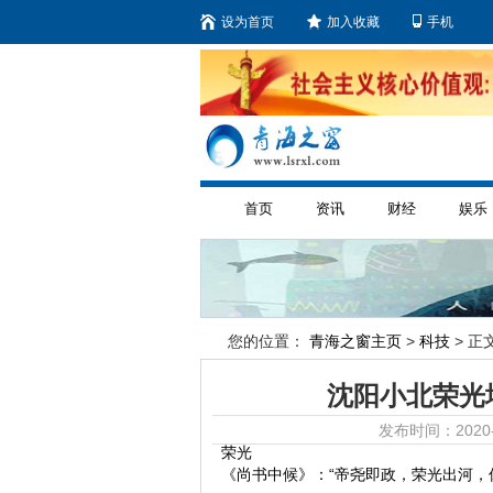
设为首页
加入收藏
手机
首页
资讯
财经
娱乐
您的位置：
青海之窗主页
>
科技
> 正文
沈阳小北荣光
发布时间：2020-
荣光
《尚书中候》：“帝尧即政，荣光出河，