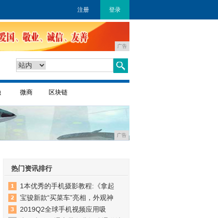
注册
登录
广告
融
微商
区块链
广告
热门资讯排行
1本优秀的手机摄影教程:《拿起
宝骏新款“买菜车”亮相，外观神
2019Q2全球手机视频应用吸