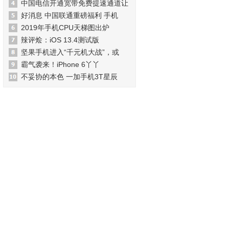
中国电信开通宽带免费提速通道让
好消息 中国联通重磅福利 手机
2019年手机CPU天梯图出炉
辣评烩：iOS 13.4测试版
坚果手机进入“千元机大战”，或
霸气袭来！iPhone 6丫丫
不妥协的本色 一加手机3T星辰