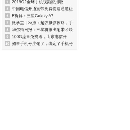
2019Q2全球手机视频应用吸
中国电信开通宽带免费提速通道让
E拆解：三星Galaxy A7
微学堂｜秋摄：超强摄影攻略，手
华尔街日报：三星将推出附带区块
100G流量免费送，山东电信开
如果手机号注销了，绑定了手机号