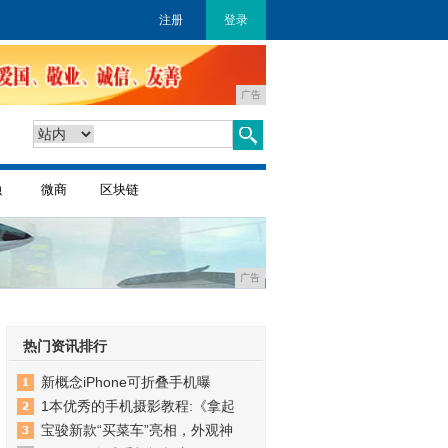
注册
登录
广告
融
微商
区块链
广告
热门资讯排行
新概念iPhone可折叠手机曝
1本优秀的手机摄影教程:《拿起
宝骏新款“买菜车”亮相，外观神