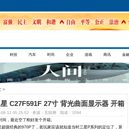
科技
汽车
时尚
企业
游戏
商讯
金
 >
星 C27F591F 27寸 背光曲面显示器 开箱
08-12 05:25:52 来源：互联网
阅读：1594
时间，最近空了刚好发个开箱。
超级经典的970P了，老玩家应该就知道当时三星P系列的定位了，算