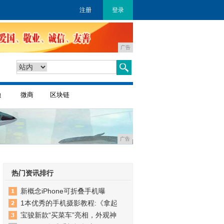
注册
登录
广告
融
微商
区块链
广告
热门资讯排行
新概念iPhone可折叠手机曝
1本优秀的手机摄影教程:《拿起
宝骏新款“买菜车”亮相，外观神