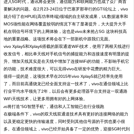
进入5G时代，通讯将会更快，通信能力和联网能力也成了众厂商首
要解决的问题。在2月23-24日位于巴塞罗那举行的GTI论坛上，vivo
就介绍了在HPUE(高功率终端)领域的自主研发成果，UL数据速率和
MOS场性能在网络覆盖较弱的情况下有了显著提升，大大提升大手
机在弱信号环境下的上网体验，这也是vivo未来抢占5G 这块科技高
地的重要战略。这项技术将会在下一部新机中跟我们见面。
vivo Xplay5和Xplay6搭载的新双通道WiFi技术，使用了两根天线进行
收发信号，相比单天线对手机信号的捕捉能力和连接速度有明显的提
升。增加天线其实是在天线中增加了连接WiFi的功能，不影响手机它
的功能，技术难度很大，可以见得vivo在研发中花费的精力巨大。
值得一提的是，这项技术早在2015年vivo Xplay5就已经率先使用
了，而目前高通骁龙已经全面支持这一技术了，vivo在通信领域上比
行业平均水平领先了2年，以后会有更多处理器平台支持这一双通路
WiFi天线技术，让更多用拥有好的上网体验。
在极端条件下，vivo的双天线双通道技术具有更好的连接网络的能力
以及更稳定更快的传输速度，同时受到其他信号源的干扰也要小很
多。在通信领域上，vivo已经开始具备了一定的优势，迎接5G时代到