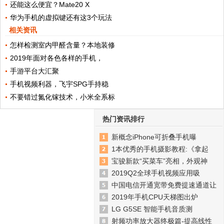
还能这么便宜？Mate20 X
华为手机的虚拟键还有这3个玩法
相关资讯
怎样检测室内甲醛含量？本地装修
2019年面对各色各样的手机，
手游平台大汇聚
手机视频利器，飞宇SPG手持稳
不要错过氮化镓技术，小米全系标
热门资讯排行
新概念iPhone可折叠手机曝
1本优秀的手机摄影教程:《拿起
宝骏新款“买菜车”亮相，外观神
2019Q2全球手机视频应用吸
中国电信开通宽带免费提速通道让
2019年手机CPU天梯图出炉
LG G5SE 智能手机音质测
射频功率放大器终极篇-提高线性