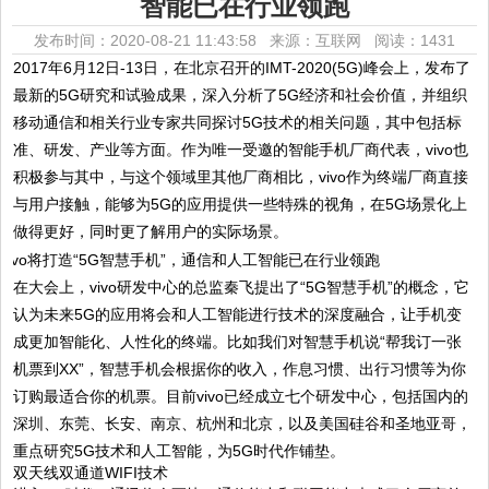
智能已在行业领跑
发布时间：2020-08-21 11:43:58 来源：互联网
阅读：1431
2017年6月12日-13日，在北京召开的IMT-2020(5G)峰会上，发布了
最新的5G研究和试验成果，深入分析了5G经济和社会价值，并组织
移动通信和相关行业专家共同探讨5G技术的相关问题，其中包括标
准、研发、产业等方面。
作为唯一受邀的智能手机厂商代表，
vivo也
积极参与其中，与这个领域里其他厂商相比，vivo作为终端厂商直接
与用户接触，能够为5G的应用提供一些特殊的视角，在5G场景化上
做得更好，同时更了解用户的实际场景。
在大会上，vivo研发中心的总监秦飞提出了“5G智慧手机”的概念，它
认为未来5G的应用将会和人工智能进行技术的深度融合，让手机变
成更加智能化、人性化的终端。比如我们对智慧手机说“帮我订一张
机票到XX”，智慧手机会根据你的收入，作息习惯、出行习惯等为你
订购最适合你的机票。目前vivo已经成立七个研发中心，包括国内的
深圳、东莞、长安、南京、杭州和北京，以及美国硅谷和圣地亚哥，
重点研究5G技术和人工智能，为5G时代作铺垫。
双天线双通道WIFI技术