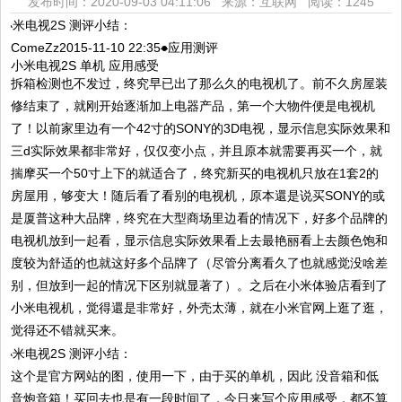
发布时间：2020-09-03 04:11:06 来源：互联网
阅读：1245
ComeZz2015-11-10 22:35
●
应用测评
小米电视2S 单机 应用感受
拆箱检测也不发过，终究早已出了那么久的电视机了。前不久房屋装
修结束了，就刚开始逐渐加上电器产品，第一个大物件便是电视机
了！以前家里边有一个42寸的SONY的3D电视，显示信息实际效果和
三d实际效果都非常好，仅仅变小点，并且原本就需要再买一个，就
揣摩买一个50寸上下的就适合了，终究新买的电视机只放在1套2的
房屋用，够变大！随后看了看别的电视机，原本還是说买SONY的或
是厦普这种大品牌，终究在大型商场里边看的情况下，好多个品牌的
电视机放到一起看，显示信息实际效果看上去最艳丽看上去颜色饱和
度较为舒适的也就这好多个品牌了（尽管分离看久了也就感觉没啥差
别，但放到一起的情况下区别就显著了）。之后在小米体验店看到了
小米电视机，觉得還是非常好，外壳太薄，就在小米官网上逛了逛，
觉得还不错就买来。
这个是官方网站的图，使用一下，由于买的单机，因此 没音箱和低
音炮音箱！买回去也是有一段时间了，今日来写个应用感受，都不算