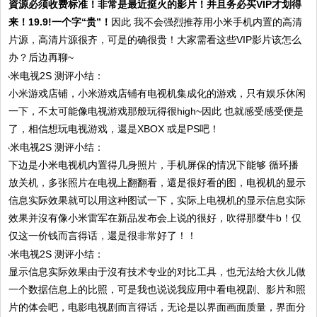
資源必须收费标准！非常是最近挺火的影片！并且务必买VIP才划得
来！19.9!一个字“贵”！
因此 我不会强烈推荐用小米手机内置的高清
片源，高清片源很齐，可是的确很贵！大家需看这些VIP影片该怎么
办？后边再聊~
小米游戏店铺，小米游戏店铺有电视机集成化的游戏，只有娱乐休闲
一下，不太可能像电视游戏那般玩得很high~因此 也就感受感受便是
了，相信想玩电视游戏，還是XBOX 或是PS吧！
下边是小米电视机内置得几身照片，手机屏保的情况下能够 循环播
放关机，多张照片在电视上翻翻看，還是很好看的图，电视机的显示
信息实际效果就可以用这种图试一下，实际上电视机的显示信息实际
效果并沒有像小米雷军在新品发布会上说的很好，吹得那麼牛b！仅
仅这一价钱而言得话，還是很非常好了！！
显示信息实际效果由于沒有技术专业的对比工具，也无法给大伙儿做
一个数据信息上的比照，可是我也说说我应用中看电视剧、影片和照
片的体会吧，电影电视剧而言得话，无论是以界面画面质量，界面分