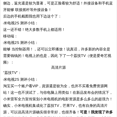
侧边，返光還是较为显著，可是正脸看较为舒适！外接设备和手机蓝
牙能够 联接摇杆等外接设备！
后边的手机截图我也用下边这个了：
这一还不错！绝大多数手机上都适用！
移动端：
能够 当控制器用！，还可以立即播放！说真话，许多新的內容全是
需要钱钱的！电视上的也是，因此 下了一个荔技TV（便是爱奇艺视
频）：
高清片源
“荔技TV”：
淘宝买一个账户看VIP，資源還是较为全，也并不买看免费资源网
站！这一也不演试了，与你电脑上用类似！在新品发布会的情况下，
小米雷军全力宣传策划小米电视机的电影资源是多么多么的超强力！
确实，小米电视机集成化了荔技TV，芒果TV，也有自身的高清片
源，可以说高清片源确实很非常好，也很齐备！
可是！我发现了许多