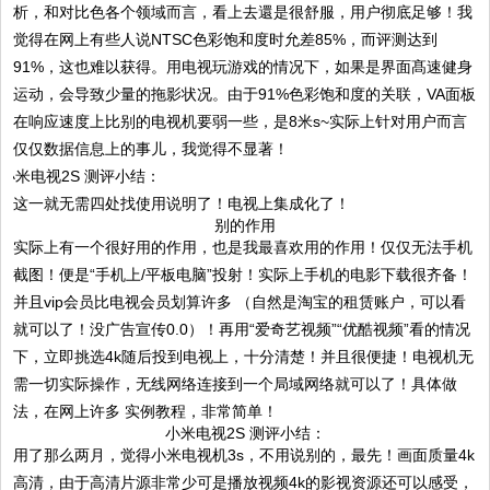
析，和对比色各个领域而言，看上去還是很舒服，用户彻底足够！我
觉得在网上有些人说NTSC色彩饱和度时允差85%，而评测达到
91%，这也难以获得。用电视玩游戏的情况下，如果是界面髙速健身
运动，会导致少量的拖影状况。由于91%色彩饱和度的关联，VA面板
在响应速度上比别的电视机要弱一些，是8米s~实际上针对用户而言
仅仅数据信息上的事儿，我觉得不显著！
这一就无需四处找使用说明了！电视上集成化了！
别的作用
实际上有一个很好用的作用，也是我最喜欢用的作用！仅仅无法手机
截图！便是“手机上/平板电脑”投射！实际上手机的电影下载很齐备！
并且vip会员比电视会员划算许多 （自然是淘宝的租赁账户，可以看
就可以了！没广告宣传0.0）！再用“爱奇艺视频”“优酷视频”看的情况
下，立即挑选4k随后投到电视上，十分清楚！并且很便捷！电视机无
需一切实际操作，无线网络连接到一个局域网络就可以了！具体做
法，在网上许多 实例教程，非常简单！
小米电视2S 测评小结：
用了那么两月，觉得小米电视机3s，不用说别的，最先！画面质量4k
高清，由于高清片源非常少可是播放视频4k的影视资源还可以感受，