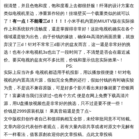
很清楚，并且色饱和度，饱和度看上去都很舒服！纤薄的设计方案在
类似电视机里边，净重算作轻的！挂墙壁买一个载重类似的就可以
了！
有一点！不能看三d！！！！
小米手机内置的MIUITV版在实际操
作上和系统软件流畅度，還是掌握得非常好！这款电视机确实在各个
领域還是较为出色，由于价钱的缘故，确保4k高清的画面质量，就放
弃没了三d！针对不常常三d影片的盆友而言，这一還是非常好的挑
选！也有小米电视机3s也出了一段时间了，不清楚是否会在最近减
价。要买电视的盆友何不多比照，价钱和显示信息实际效果~！
PS:
实际上应当许多 电视机都适用手机投影，用以播放很便捷！针对电
视机的内置高清片源，假如完全免费的还行，假如付钱的有时确实较
为贵，不是说不兼容原版，可是好多个影片看出来好像就要了些银两
了！富豪请当我们没讲过~也有个方式 便是在网上免费下载高清片
源，用U盘播放视频也是非常好的挑选，只不过是要不便一些！
价钱是2999原装机版！ 果真音箱還是贵了点~
文中版权归创作者自己和值得购相互全部，未经审批同意不可转截。
文章内容仅代表创作者观点，若有大量內容共享或者对原文中见解有
不一样看法，值客原創欢迎你的文章投稿。点此文章投稿