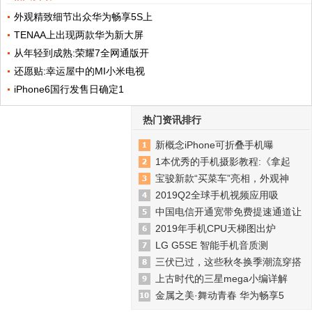
外观精致细节出众华为畅享5S上
TENAA上出现两款华为新大屏
从年轻到成熟:荣耀7全网通版开
还愿贴:幸运屋中的MI小米电视
iPhone6国行发售日确定1
热门资讯排行
新概念iPhone可折叠手机曝
1本优秀的手机摄影教程:《拿起
宝骏新款“买菜车”亮相，外观神
2019Q2全球手机视频应用吸
中国电信开通宽带免费提速通道让
2019年手机CPU天梯图出炉
LG G5SE 智能手机音质测
三伏已过，这些秋冬换季潮流穿搭
上古时代的三星mega小编详解
金属之美·舞动青春 华为畅享5