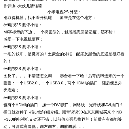
作评测~大伙儿请轻喷！
小米电视2S 外型：
刚取得机器，找不着开机键……原来是在这个地方：
MI字标示的下边，一个椭圆型的，触感感恩回馈适度，还不错！
感受一下电视机薄厚：
一毛的钱币，是挺薄的！土豪金的外框，配搭灰黑色的底還是很好看
的！
图反了。。。不清楚怎么调……凑合看一下哈！后背的凹进来的一个
圈圈：一个USB2.0，一个USB3.0，两个HDMI的插口，随后便是外
壳底端：
也有个HDMI的插口，加一个DVI接口，网络线，光纤线和AVI插口？
插口就这种了~很少做详细介绍。顺带说说99在京东商城买来个 NB
F350的电视机支架还不错，以前值友强烈推荐的！前后左右都能够
动，可调式高降低，调左调右，调前调后……