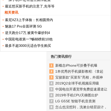
最近想买新手机的注意了,先等等
相关资讯
索尼XZ3上手体验：长相圆滑内
魅族17 Pro全面评测 5G
逆天跑分17万,被黄牛爆炒到4
中国彩电谁第一?畅销榜前10他
最多不超3000元适合学生购买
热门资讯排行
新概念iPhone可折叠手机曝
1本优秀的手机摄影教程:《拿起
宝骏新款“买菜车”亮相，外观神
2019Q2全球手机视频应用吸
中国电信开通宽带免费提速通道让
2019年手机CPU天梯图出炉
LG G5SE 智能手机音质测
怎么也没想到，洗漱台错层设计，