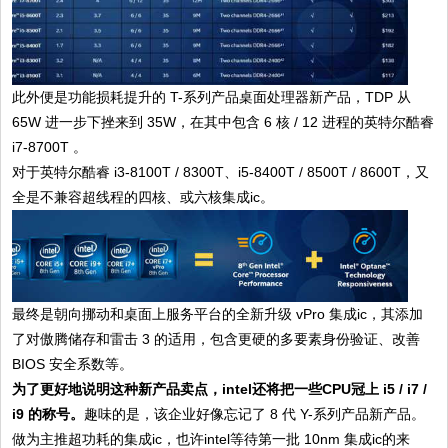
此外便是功能损耗提升的 T-系列产品桌面处理器新产品，TDP 从
65W 进一步下挫来到 35W，在其中包含 6 核 / 12 进程的英特尔酷睿
i7-8700T 。
对于英特尔酷睿 i3-8100T / 8300T、i5-8400T / 8500T / 8600T，又
全是不兼容超线程的四核、或六核集成ic。
最终是朝向挪动和桌面上服务平台的全新升级 vPro 集成ic，其添加
了对傲腾储存和雷击 3 的适用，包含更硬的多要素身份验证、改善
BIOS 安全系数等。
为了更好地说明这种新产品卖点，intel还将把一些CPU冠上 i5 / i7 /
i9 的称号。
趣味的是，该企业好像忘记了 8 代 Y-系列产品新产品。
做为主推超功耗的集成ic，也许intel等待第一批 10nm 集成ic的来