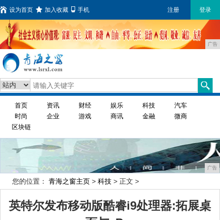
设为首页
加入收藏
手机
注册
登录
广告
首页
资讯
财经
娱乐
科技
汽车
时尚
企业
游戏
商讯
金融
微商
区块链
广告
您的位置：
青海之窗主页
>
科技
> 正文 >
英特尔发布移动版酷睿i9处理器:拓展桌