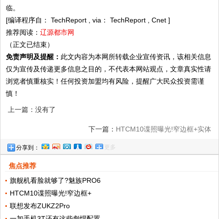
临。
[编译程序自： TechReport , via： TechReport , Cnet ]
推荐阅读：
辽源都市网
（正文已结束）
免责声明及提醒：
此文内容为本网所转载企业宣传资讯，该相关信息
仅为宣传及传递更多信息之目的，不代表本网站观点，文章真实性请
浏览者慎重核实！任何投资加盟均有风险，提醒广大民众投资需谨
慎！
上一篇：没有了
下一篇：
HTCM10谍照曝光!窄边框+实体
更多
分享到：
Home键太像苹果6S
焦点推荐
旗舰机看脸就够了?魅族PRO6
HTCM10谍照曝光!窄边框+
联想发布ZUKZ2Pro
一加手机3T还有这些彪悍配置