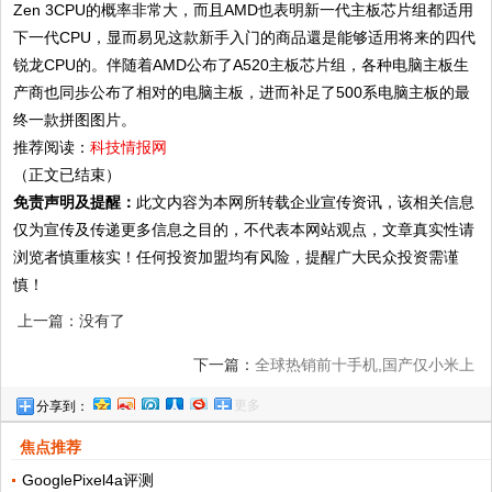
Zen 3CPU的概率非常大，而且AMD也表明新一代主板芯片组都适用
下一代CPU，显而易见这款新手入门的商品還是能够适用将来的四代
锐龙CPU的。伴随着AMD公布了A520主板芯片组，各种电脑主板生
产商也同歩公布了相对的电脑主板，进而补足了500系电脑主板的最
终一款拼图图片。
推荐阅读：
科技情报网
（正文已结束）
免责声明及提醒：
此文内容为本网所转载企业宣传资讯，该相关信息
仅为宣传及传递更多信息之目的，不代表本网站观点，文章真实性请
浏览者慎重核实！任何投资加盟均有风险，提醒广大民众投资需谨
慎！
上一篇：没有了
下一篇：
全球热销前十手机,国产仅小米上
更多
分享到：
榜,苹果成最大赢家
焦点推荐
GooglePixel4a评测