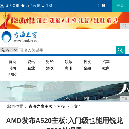
设为首页
加入收藏
手机
注册
登录
广告
首页
资讯
财经
娱乐
科技
汽车
时尚
企业
游戏
商讯
金融
微商
区块链
广告
您的位置：
青海之窗主页
>
科技
> 正文 >
AMD发布A520主板:入门级也能用锐龙