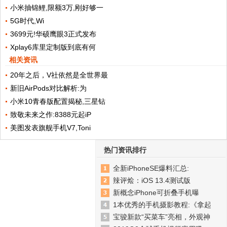
小米抽锦鲤,限额3万,刚好够一
5G时代,Wi
3699元!华硕鹰眼3正式发布
Xplay6库里定制版到底有何
相关资讯
20年之后，V社依然是全世界最
新旧AirPods对比解析:为
小米10青春版配置揭秘,三星钻
致敬未来之作:8388元起iP
美图发表旗舰手机V7,Toni
热门资讯排行
全新iPhoneSE爆料汇总:
辣评烩：iOS 13.4测试版
新概念iPhone可折叠手机曝
1本优秀的手机摄影教程:《拿起
宝骏新款“买菜车”亮相，外观神