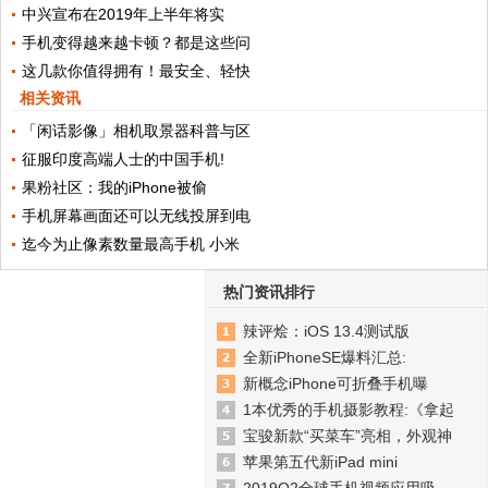
中兴宣布在2019年上半年将实
手机变得越来越卡顿？都是这些问
这几款你值得拥有！最安全、轻快
相关资讯
「闲话影像」相机取景器科普与区
征服印度高端人士的中国手机!
果粉社区：我的iPhone被偷
手机屏幕画面还可以无线投屏到电
迄今为止像素数量最高手机 小米
热门资讯排行
辣评烩：iOS 13.4测试版
全新iPhoneSE爆料汇总:
新概念iPhone可折叠手机曝
1本优秀的手机摄影教程:《拿起
宝骏新款“买菜车”亮相，外观神
苹果第五代新iPad mini