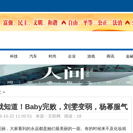
科技
汽车
时尚
企业
游戏
商讯
金
 >
知道！Baby完败，刘雯变弱，杨幂服气
-10-22 11:00:51 来源：互联网
阅读：18
亮丽，大家看到的永远都是她们最美丽的一面。有的时候来不及化妆就