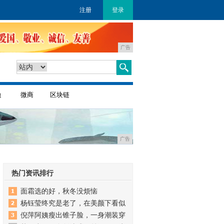
注册
登录
广告
融
微商
区块链
广告
热门资讯排行
面霜选的好，秋冬没烦恼
杨钰莹终究是老了，在美颜下看似
倪萍阿姨瘦出锥子脸，一身潮装穿