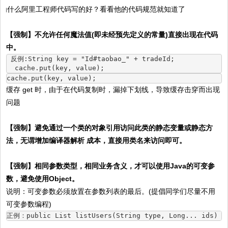
【强制】
不允许任何魔法值(即未经预先定义的常量)直接出现在代码
中。
 反例:String key = "Id#taobao_" + tradeId;
  cache.put(key, value);
cache.put(key, value);
缓存 get 时，由于在代码复制时，漏掉下划线，导致缓存击穿而出现
问题
【强制】
避免通过一个类的对象引用访问此类的静态变量或静态方
法，无谓增加编译器解析 成本，直接用类名来访问即可。
【强制】
相同参数类型，相同业务含义，才可以使用Java的可变参
数，避免使用Object。
说明：可变参数必须放置在参数列表的最后。(提倡同学们尽量不用
可变参数编程)
正例：public List
 listUsers(String type, Long... ids) {