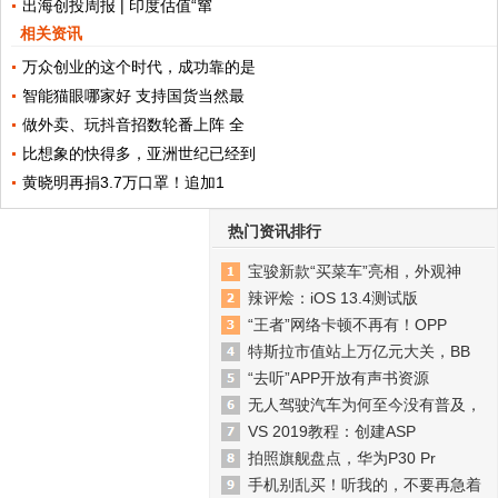
出海创投周报 | 印度估值“窜
相关资讯
万众创业的这个时代，成功靠的是
智能猫眼哪家好 支持国货当然最
做外卖、玩抖音招数轮番上阵 全
比想象的快得多，亚洲世纪已经到
黄晓明再捐3.7万口罩！追加1
热门资讯排行
宝骏新款“买菜车”亮相，外观神
辣评烩：iOS 13.4测试版
“王者”网络卡顿不再有！OPP
特斯拉市值站上万亿元大关，BB
“去听”APP开放有声书资源
无人驾驶汽车为何至今没有普及，
VS 2019教程：创建ASP
拍照旗舰盘点，华为P30 Pr
手机别乱买！听我的，不要再急着