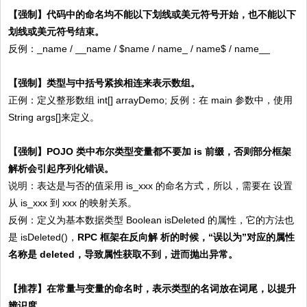
【强制】
代码中的命名均不能以下划线或美元符号开始，也不能以下
划线或美元符号结束。
反例：_name / __name / $name / name_ / name$ / name__
【强制】
类型与中括号紧挨相连来表示数组。
正例：定义整形数组 int[] arrayDemo; 反例：在 main 参数中，使用
String args[]来定义。
【强制】
POJO 类中布尔类型变量都不要加 is 前缀，否则部分框架
解析会引起序列化错误。
说明：表达是与否的值采用 is_xxx 的命名方式，所以，需要在 设置
从 is_xxx 到 xxx 的映射关系。
反例：定义为基本数据类型 Boolean isDeleted 的属性，它的方法也
是 isDeleted()，
RPC 框架在反向解 析的时候，“误以为”对应的属性
名称是 deleted，导致属性获取不到，进而抛出异常。
【推荐】
在常量与变量的命名时，表示类型的名词放在词尾，以提升
辨识度。