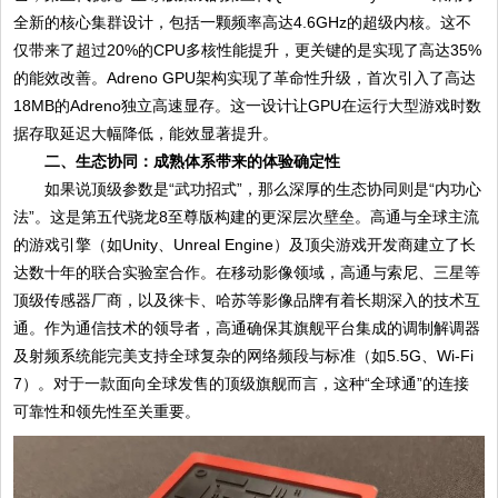
全新的核心集群设计，包括一颗频率高达4.6GHz的超级内核。这不
仅带来了超过20%的CPU多核性能提升，更关键的是实现了高达35%
的能效改善。Adreno GPU架构实现了革命性升级，首次引入了高达
18MB的Adreno独立高速显存。这一设计让GPU在运行大型游戏时数
据存取延迟大幅降低，能效显著提升。
二、生态协同：成熟体系带来的体验确定性
如果说顶级参数是“武功招式”，那么深厚的生态协同则是“内功心
法”。这是第五代骁龙8至尊版构建的更深层次壁垒。高通与全球主流
的游戏引擎（如Unity、Unreal Engine）及顶尖游戏开发商建立了长
达数十年的联合实验室合作。在移动影像领域，高通与索尼、三星等
顶级传感器厂商，以及徕卡、哈苏等影像品牌有着长期深入的技术互
通。作为通信技术的领导者，高通确保其旗舰平台集成的调制解调器
及射频系统能完美支持全球复杂的网络频段与标准（如5.5G、Wi-Fi
7）。对于一款面向全球发售的顶级旗舰而言，这种“全球通”的连接
可靠性和领先性至关重要。