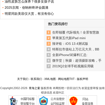
油性皮肤怎么保养？很多女孩子说
2025京闻・创响杯终评会圆满
明星同款美容仪大赏，有没有你心
热门资讯排行
生即颠覆 代际领先！全景智慧旗
苹果第五代新iPad mini
辣评烩：iOS 13.4测试版
特斯拉市值站上万亿元大关，BB
全新iPhoneSE爆料汇总:
微学堂｜秋摄：超强摄影攻略，手
2019Q2全球手机视频应用吸
关于我们
-
联系我们
-
XML地图
-
网站地图
TXT
-
版权声明
Copyright.2002-2026
青海之窗
版权所有 本网拒绝一切非法行为 欢迎监督举报 如有
错误信息 欢迎纠正