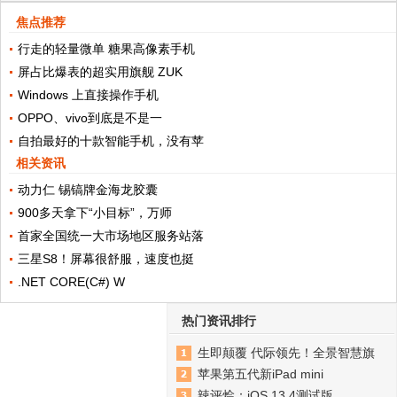
焦点推荐
行走的轻量微单 糖果高像素手机
屏占比爆表的超实用旗舰 ZUK
Windows 上直接操作手机
OPPO、vivo到底是不是一
自拍最好的十款智能手机，没有苹
相关资讯
动力仁 锡镐牌金海龙胶囊
900多天拿下“小目标”，万师
首家全国统一大市场地区服务站落
三星S8！屏幕很舒服，速度也挺
.NET CORE(C#) W
热门资讯排行
生即颠覆 代际领先！全景智慧旗
苹果第五代新iPad mini
辣评烩：iOS 13.4测试版