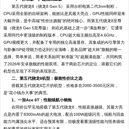
第五代骁龙8（骁龙8 Gen 5） 采用台积电第二代3nm制程，
CPU采用全新的自研架构，能效比是其最大亮点，GPU性能同样迎来
大幅升级，是中高端“性价比旗舰”的绝对核心。而第五代骁龙8至尊
版（骁龙8 Gen 5至尊版） 则在此基础上进一步“满血释放”。它通常
采用同代中更顶级的制程版本，CPU超大核主频拉高至4.6GHz，
GPU规模更大，并配备了专用的独立高速显存。其集成的AI引擎算力
与影像ISP处理能力也达到行业顶峰，是各品牌“超大杯”旗舰的唯一
选择。简单来说，两者关系如同“标准版”与“超频满血版”，共同构筑
了2026年安卓旗舰的性能双塔。基于两款芯片的定位，搭载它们的
机型也呈现了不同的表现形态。
二、第五代骁龙8机型：极致性价比之选
搭载第五代骁龙8芯片的机型，价格多在2000-3500元区间，
是“花小钱办大事”的典范。
1、一加Ace 6T：性能续航小钢炮
在同价位罕见地搭载了第五代骁龙8，性能直接越级。其最大亮
点是内置了8300mAh的超大电池，配合100W超级闪充，续航与回血
能力均属顶尖水平。适合预算有限，但极度看重顶级性能与怪兽级续
航的重度游戏玩家和实用主义者。