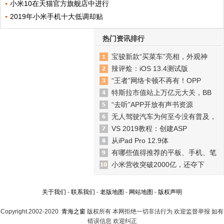
小米10在天猫官方旗舰店中进行
2019年小米手机十大低调却贴
热门资讯排行
宝骏新款“买菜车”亮相，外观神
辣评烩：iOS 13.4测试版
“王者”网络卡顿不再有！OPP
特斯拉市值站上万亿元大关，BB
“去听”APP开放有声书资源
无人驾驶汽车为何至今没有普及，
VS 2019教程：创建ASP
从iPad Pro 12.9体
有哪些值得推荐的平板、手机、笔
小米营收突破2000亿，还夺下
关于我们
-
联系我们
-
老版地图
-
网站地图
-
版权声明
Copyright.2002-2020
青海之窗
版权所有 本网拒绝一切非法行为 欢迎监督举报 如有
错误信息 欢迎纠正