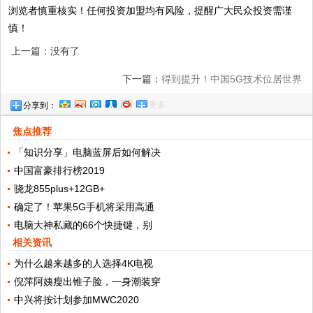
浏览者慎重核实！任何投资加盟均有风险，提醒广大民众投资需谨
慎！
上一篇：没有了
下一篇：
得到提升！中国5G技术位居世界
更多
分享到：
前列，未来传统家具将全都淘汰
焦点推荐
「知识分享」电脑蓝屏后如何解决
中国富豪排行榜2019
骁龙855plus+12GB+
确定了！苹果5G手机将采用高通
电脑大神私藏的66个快捷键，别
相关资讯
为什么越来越多的人选择4K电视
倪萍阿姨瘦出锥子脸，一身潮装穿
中兴将按计划参加MWC2020