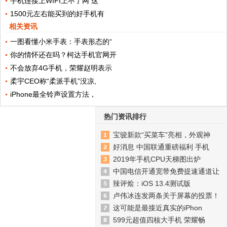
手机连接上WIFI上不了网 这
1500元左右能买到的好手机有
相关资讯
一图看懂小米手表：手表形态的“
你的情怀还在吗？柯达手机官网开
不会放弃4G手机，荣耀赵明表示
柔宇CEO称“柔派手机”没凉,
iPhone最全铃声设置方法，
热门资讯排行
宝骏新款“买菜车”亮相，外观神
好消息 中国联通重磅福利 手机
2019年手机CPU天梯图出炉
中国电信开通宽带免费提速通道让
辣评烩：iOS 13.4测试版
卢伟冰连发两条关于屏幕的投票！
这可能是最接近真实的iPhon
599元超值四核大手机 荣耀畅