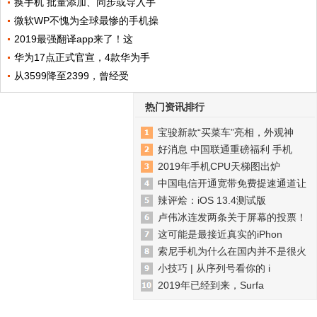
换手机 批量添加、同步或导入手
微软WP不愧为全球最惨的手机操
2019最强翻译app来了！这
华为17点正式官宣，4款华为手
从3599降至2399，曾经受
热门资讯排行
宝骏新款“买菜车”亮相，外观神
好消息 中国联通重磅福利 手机
2019年手机CPU天梯图出炉
中国电信开通宽带免费提速通道让
辣评烩：iOS 13.4测试版
卢伟冰连发两条关于屏幕的投票！
这可能是最接近真实的iPhon
索尼手机为什么在国内并不是很火
小技巧 | 从序列号看你的 i
2019年已经到来，Surfa