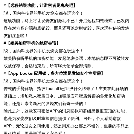
#
【远程销毁功能，让泄密者见鬼去吧】
这项功能，马上将让发烧友们激动不已！开启远程销毁模式，已发内
容在对方客户端彻底销毁。而且还可以定时销毁，喜欢玩神秘的发烧
友们注意啦！
#
【媲美加密手机的绝密会话】
媲美防窃听手机的加密功能，发起绝密会话，本地信息即不可被转发
或被保存，会话结束后，所有聊天记录全部清除。
#
【App Locker应用锁，多方位满足发烧友个性所需】
传统的手势解锁、指纹TouchID已经没什么稀奇了！主要在此解锁的
基础上，增加私人密盾口令、加强版安司密盾解锁的多元化加密功
能，还是让崇尚新潮的发烧友们新奇一番的！
除此之外，这款安司密信APP的消息回执和群组黑板报置顶的功能，
也是为发烧友们及时掌握信息提供了便利。另外，个人感觉这款
APP，无论朋友之间使用，还是用来办公都是不错的，重要的不只是
黑科技感，更是说话有了安全感！