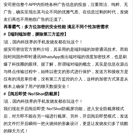
安司密信整个APP内拒绝各种广告信息的投放，注重简洁、纯粹、无
广告，确实呈现出其与众不同的优雅气质。在信息过剩的时代，发烧
友们再也不用抱怨广告的泛滥了。
再看霸气：多方位加密的安全性能 满足不同个性加密需求
#
【端到端加密，摒除第三方监控】
据安司密信官方资料介绍，其采用的是端到端的加密通讯技术。而前
段时间国外即时通讯WhatsApp推出端对端的强度加密技术，也是刷
爆了科技圈的眼球。据了解，所谓端对端的概念，其实是信息在源点
与终点传输过程中，始终以密文的形式进行保护，发送方和接收方是
仅有的消息掌控者，没有第三方监控的介入，这样的加密方式算是从
根本上确保了用户的聊天数据安全！
#
【阅后即焚·No!Shot防截屏】
我们现在开启阅后即焚·No!Shot防截屏功能，进入安全防截屏模式
后，对方即不能在另一端进行截屏。另外，开启阅后即焚模式，发送
的文件打开后瞬间一把火烧掉的形象设计，更是让发烧友们多了炫酷
的聊天方式！