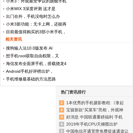
小米3：外观最受争议的旗舰手机
小米MIX 3深度评测 这才是
出门在外，手机没电时怎么办
小米3新功能：无卡上网，还能再
目前最值得购买的3部小米手机，
相关资讯
搜狗输入法10.0版发布 AI
想手机root获取自由权限，又
海信发布全面屏手机，搭载骁龙4
Android手机好评榜出炉，
手机维修最基础的方法思路
热门资讯排行
1本优秀的手机摄影教程:《拿起
宝骏新款“买菜车”亮相，外观神
好消息 中国联通重磅福利 手机
2019年手机CPU天梯图出炉
中国电信开通宽带免费提速通道让