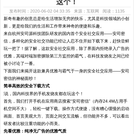
这个！
发布时间：2020-06-02 04:33:35 来源：互联网
阅读：1135
新奇有趣的创意总是给生活增加无穷的快乐，尤其是科技领域的小创
新，更是给我们的生活和工作带来神奇的便捷和乐趣。
来自杭州安司源科技团队研发的国内首个安全社交应用——安司密
信，多样化的安全社交功能已经让人忍不住开始下载下来，赶快尝鲜
玩一把了！据了解，这款安全社交应用，除了界面内拒绝录入广告的
优雅，其端对端加密摒除第三方监控的霸气，在科技发烧友之间已经
被小讨论了一番。
下面我们来揭开这款兼具优雅与霸气于一身的安全社交应用——安司
密信的神秘面纱！
简单高效的安全下载方式
首先，我们打开手机在应用商店搜索“安司密信”（内存24.4M占用手
机空间不大），轻松一键下载。操作方式便捷，没有糟心缓慢的启动
画面、首页美观大方、页面之间交互流畅，但功能并不多，可以看出
研发者比较注重功能的小而美。
先看优雅：纯净无广告的优雅气质