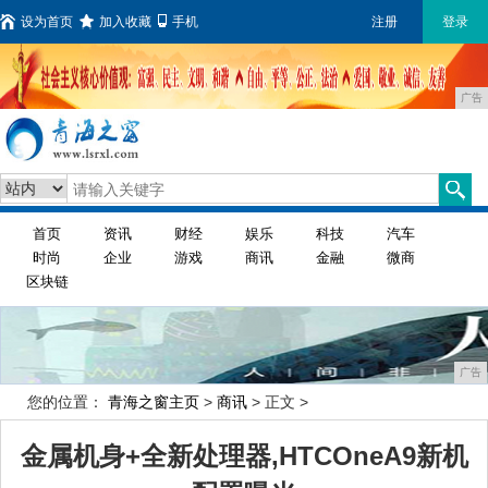
设为首页
加入收藏
手机
注册
登录
广告
首页
资讯
财经
娱乐
科技
汽车
时尚
企业
游戏
商讯
金融
微商
区块链
广告
您的位置：
青海之窗主页
>
商讯
> 正文 >
金属机身+全新处理器,HTCOneA9新机