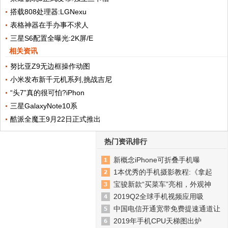
搭载808处理器:LGNexu
表格神器在手办事不求人
三星S6配置全曝光:2K屏/E
相关资讯
努比亚Z9无边框操作动图
小米发布新千元机系列,挑战吉尼
“头7”真的很可怕?iPhon
三星GalaxyNote10系
酷派全魔王9月22日正式推出
热门资讯排行
新概念iPhone可折叠手机曝
1本优秀的手机摄影教程:《拿起
宝骏新款“买菜车”亮相，外观神
2019Q2全球手机视频应用吸
中国电信开通宽带免费提速通道让
2019年手机CPU天梯图出炉