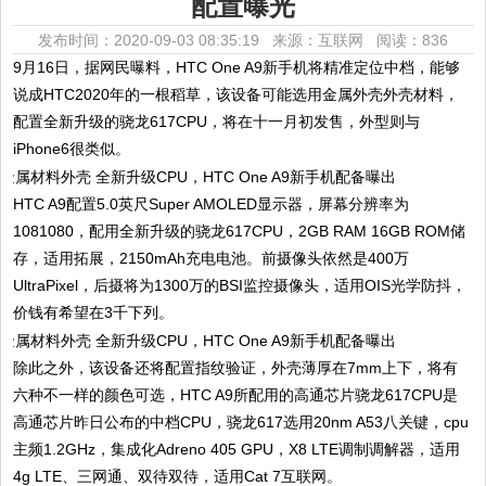
配置曝光
发布时间：2020-09-03 08:35:19 来源：互联网
阅读：836
9月16日，据网民曝料，HTC One A9新手机将精准定位中档，能够
说成HTC2020年的一根稻草，该设备可能选用金属外壳外壳材料，
配置全新升级的骁龙617CPU，将在十一月初发售，外型则与
iPhone6很类似。
HTC A9配置5.0英尺Super AMOLED显示器，屏幕分辨率为
1081080，配用全新升级的骁龙617CPU，2GB RAM 16GB ROM储
存，适用拓展，2150mAh充电电池。前摄像头依然是400万
UltraPixel，后摄将为1300万的BSI监控摄像头，适用OIS光学防抖，
价钱有希望在3千下列。
除此之外，该设备还将配置指纹验证，外壳薄厚在7mm上下，将有
六种不一样的颜色可选，HTC A9所配用的高通芯片骁龙617CPU是
高通芯片昨日公布的中档CPU，骁龙617选用20nm A53八关键，cpu
主频1.2GHz，集成化Adreno 405 GPU，X8 LTE调制调解器，适用
4g LTE、三网通、双待双待，适用Cat 7互联网。