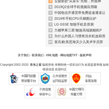
宝骏新款“买菜车”亮相，外观神
2019Q2全球手机视频应用吸
中国电信开通宽带免费提速通道让
2019年手机CPU天梯图出炉
LG G5SE 智能手机音质测
力撼苹果三星!魅族高端旗舰机P
为什么外国人习惯将洗衣机放厨房
喜讯∣欧美思海滨少儿美术学员荣
关于我们
-
联系我们
-
XML地图
-
网站地图
TXT
-
版权声明
Copyright.2002-2020
青海之窗
版权所有 本网拒绝一切非法行为 欢迎监督举报 如有
错误信息 欢迎纠正