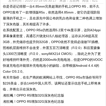
发布时间：2020-10-18 05:30:17 来源：互联网
阅读：521
你是否还记得那一台4.85mm完美超薄的手机上OPPO R5，前不久
OPPO发布了一款增强版R5s，依然选用4.85mm，使它仍是现阶段
最薄的手机之一，且在原先中国公布的乳白色和金黄二种色调上增加
了深灰色版，其长相提高了许多。
在系统配置上，OPPO R5s仍然选用5.2英寸4k显示屏，达到424ppi
屏幕像素密度，高通芯片骁龙615八核处理器，运存从2GB提高至
3GB，外壳储存也提升到32GB，OPPO依然不觉得必须做TF插槽。
照相机层面维持不会改变，外置五百万清晰度（F/2.0）和后置摄像
头1300万清晰度（F/2.0，sonyIMX214 CMOS），除此之外为了更
好地维持纤薄外壳，仍然是2000mAh充电电池，但是OPPO的VOOC
快速充电也许能填补充电电池小的缺陷，自带根据Android 4.4.4的
Color OS 2.0。
有关市场价，在生产商的欧洲网站上寻找，OPPO R5s市场价等同于
$226美金，折合1445中国人民币。该网址还显示信息手机上即将来
临，并将出示在深灰色。