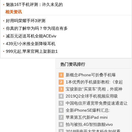
魅族16T手机评测：许久未见的
相关资讯
好用吗荣耀手环3评测
你真的了解华为吗？华为现在有多
减百元还送耳机全能ACEviv
439元!小米推全新降噪耳机
999元起,苹果官网上架新款1
热门资讯排行
新概念iPhone可折叠手机曝
1本优秀的手机摄影教程:《拿起
宝骏新款“买菜车”亮相，外观神
2019Q2全球手机视频应用吸
中国电信开通宽带免费提速通道让
全新iPhoneSE爆料汇总:
苹果第五代新iPad mini
拍与被拍,4G智拍旗舰vivo
2018级南开大学本科生如何看