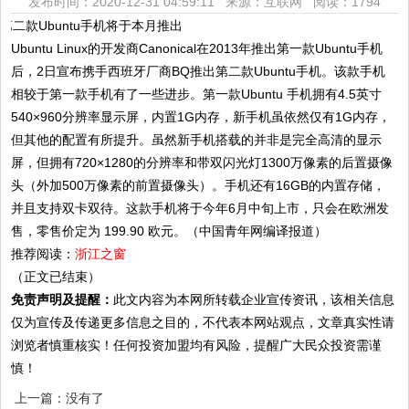
发布时间：2020-12-31 04:59:11 来源：互联网
阅读：1794
Ubuntu Linux的开发商Canonical在2013年推出第一款Ubuntu手机
后，2日宣布携手西班牙厂商BQ推出第二款Ubuntu手机。该款手机
相较于第一款手机有了一些进步。第一款Ubuntu 手机拥有4.5英寸
540×960分辨率显示屏，内置1G内存，新手机虽依然仅有1G内存，
但其他的配置有所提升。虽然新手机搭载的并非是完全高清的显示
屏，但拥有720×1280的分辨率和带双闪光灯1300万像素的后置摄像
头（外加500万像素的前置摄像头）。手机还有16GB的内置存储，
并且支持双卡双待。这款手机将于今年6月中旬上市，只会在欧洲发
售，零售价定为 199.90 欧元。（中国青年网编译报道）
推荐阅读：
浙江之窗
（正文已结束）
免责声明及提醒：
此文内容为本网所转载企业宣传资讯，该相关信息
仅为宣传及传递更多信息之目的，不代表本网站观点，文章真实性请
浏览者慎重核实！任何投资加盟均有风险，提醒广大民众投资需谨
慎！
上一篇：没有了