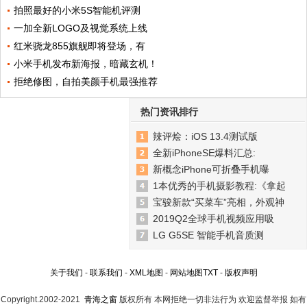
拍照最好的小米5S智能机评测
一加全新LOGO及视觉系统上线
红米骁龙855旗舰即将登场，有
小米手机发布新海报，暗藏玄机！
拒绝修图，自拍美颜手机最强推荐
热门资讯排行
辣评烩：iOS 13.4测试版
全新iPhoneSE爆料汇总:
新概念iPhone可折叠手机曝
1本优秀的手机摄影教程:《拿起
宝骏新款“买菜车”亮相，外观神
2019Q2全球手机视频应用吸
LG G5SE 智能手机音质测
关于我们
-
联系我们
-
XML地图
-
网站地图
TXT
-
版权声明
Copyright.2002-2021
青海之窗
版权所有 本网拒绝一切非法行为 欢迎监督举报 如有