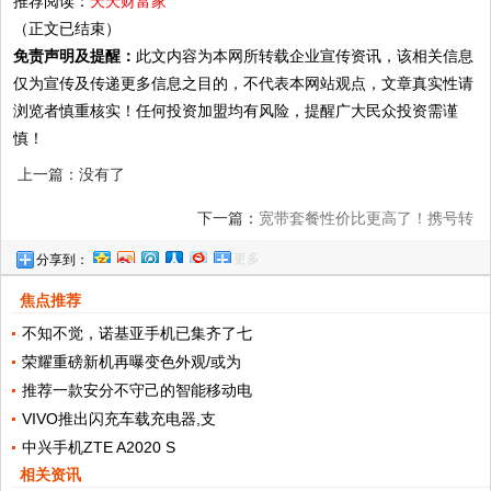
推荐阅读：
天天财富家
（正文已结束）
免责声明及提醒：
此文内容为本网所转载企业宣传资讯，该相关信息
仅为宣传及传递更多信息之目的，不代表本网站观点，文章真实性请
浏览者慎重核实！任何投资加盟均有风险，提醒广大民众投资需谨
慎！
上一篇：没有了
下一篇：
宽带套餐性价比更高了！携号转
更多
分享到：
网“上线”后，三大运营商宽带优惠哪家强？!
焦点推荐
不知不觉，诺基亚手机已集齐了七
荣耀重磅新机再曝变色外观/或为
推荐一款安分不守己的智能移动电
VIVO推出闪充车载充电器,支
中兴手机ZTE A2020 S
相关资讯