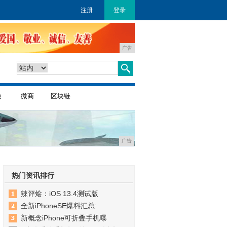
注册
登录
广告
融
微商
区块链
广告
热门资讯排行
辣评烩：iOS 13.4测试版
全新iPhoneSE爆料汇总:
新概念iPhone可折叠手机曝