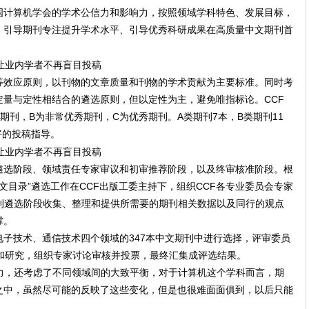
国计算机学会的学术公信力和影响力，按照领域学科特色、发展目标，
、引导期刊专注提升学术水平、引导优秀科研成果在高质量中文期刊首
等效应原则，以刊物的文章质量和刊物的学术贡献为主要标准。同时考
量与定性相结合的遴选原则，但以定性为主，避免唯指标论。CCF
期刊，B为非常优秀期刊，C为优秀期刊。A类期刊7本，B类期刊11
好的投稿指导。
遴选阶段、领域责任专家审议和初审推荐阶段，以及终审核准阶段。根
中文目录”遴选工作在CCF出版工委主持下，组织CCF各专业委员会专家
刊遴选阶段收集、整理和提供所需要的期刊相关数据以及同行的观点
撑。
子技术、通信技术四个领域的347本中文期刊中进行选择，评审委员
和研究，组织专家讨论审核并投票，最终汇集成评选结果。
力，还考虑了不同领域间的大致平衡，对于计算机这个学科而言，期
之中，虽然尽可能的反映了这些变化，但是也很难面面俱到，以后只能