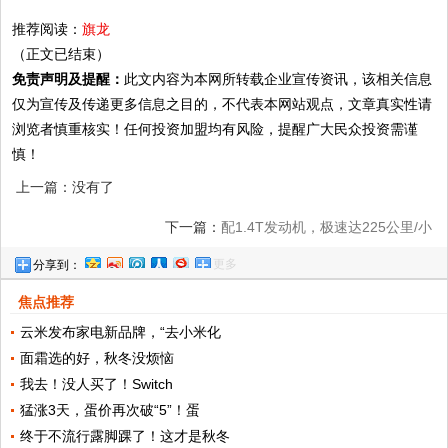
推荐阅读：
旗龙
（正文已结束）
免责声明及提醒：
此文内容为本网所转载企业宣传资讯，该相关信息
仅为宣传及传递更多信息之目的，不代表本网站观点，文章真实性请
浏览者慎重核实！任何投资加盟均有风险，提醒广大民众投资需谨
慎！
上一篇：没有了
下一篇：
配1.4T发动机，极速达225公里/小
更多
分享到：
时，菲亚特Abarth 695特别版发布
焦点推荐
云米发布家电新品牌，“去小米化
面霜选的好，秋冬没烦恼
我去！没人买了！Switch
猛涨3天，蛋价再次破“5”！蛋
终于不流行露脚踝了！这才是秋冬