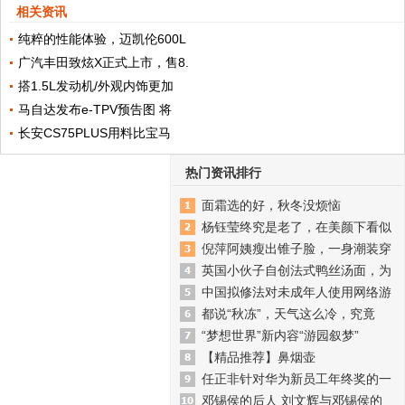
相关资讯
纯粹的性能体验，迈凯伦600L
广汽丰田致炫X正式上市，售8.
搭1.5L发动机/外观内饰更加
马自达发布e-TPV预告图 将
长安CS75PLUS用料比宝马
热门资讯排行
面霜选的好，秋冬没烦恼
杨钰莹终究是老了，在美颜下看似
倪萍阿姨瘦出锥子脸，一身潮装穿
英国小伙子自创法式鸭丝汤面，为
中国拟修法对未成年人使用网络游
都说“秋冻”，天气这么冷，究竟
“梦想世界”新内容“游园叙梦”
【精品推荐】鼻烟壶
任正非针对华为新员工年终奖的一
邓锡侯的后人 刘文辉与邓锡侯的