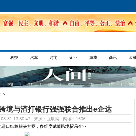
科技
汽车
时尚
企业
游戏
商讯
金
 >
al珊瑚跨境与渣打银行强强联合推出e企达
08-31 13:30:47 来源：互联网
阅读：1606
化进口结算解决方案，多维度赋能跨境贸易企业