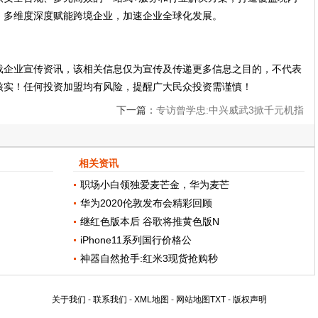
，多维度深度赋能跨境企业，加速企业全球化发展。
载企业宣传资讯，该相关信息仅为宣传及传递更多信息之目的，不代表
核实！任何投资加盟均有风险，提醒广大民众投资需谨慎！
下一篇：
专访曾学忠:中兴威武3掀千元机指
纹风潮
相关资讯
职场小白领独爱麦芒金，华为麦芒
华为2020伦敦发布会精彩回顾
继红色版本后 谷歌将推黄色版N
iPhone11系列国行价格公
神器自然抢手:红米3现货抢购秒
关于我们
-
联系我们
-
XML地图
-
网站地图
TXT
-
版权声明