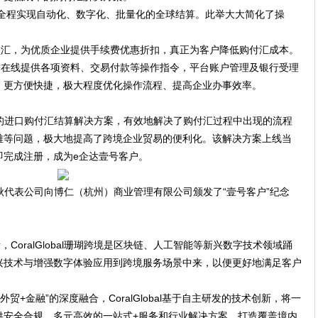
全程实现自动化、数字化、批量化的全球结算。此举大大简化了操
。
锁汇，为优质企业提供手续费优惠折扣，真正为客户降低购付汇成本。
需在线提供各项资料、交易付款等操作指令，平台账户管理及银行受理
，更方便快捷，极大程度优化操作流程、提高企业办事效率。
的进口购付汇结算
解决方案
，有效地解决了购付汇过程中出现的流程
难等问题，
极大地提高了跨境企业贸易的便利化
。
该解决方案上线当
即完成注册，成为e
企达
壹号客户。
秋代表公司向博仁（杭州）商业管理有限公司颁发了“壹号客户”纪念
者，
CoralGlobal珊瑚跨境
是区块链、人工智能等新兴数字技术领域踊
兴技术与增强数字体验应用到跨境服务场景中来，以便更好地满足客户
外贸
+
金融
”
的深度融合，
CoralGlobal
基于自主研发的技术创新，
将
一
供安全合规、多元高效的一站式
+
服务和行业解决方案，打造覆盖境内