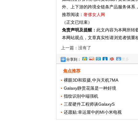
外、上下游的跨境全链条产品服务体系
推荐阅读：
奢侈女人网
（正文已结束）
免责声明及提醒：
此文内容为本网所转
本网站观点，文章真实性请浏览者慎重
上一篇：没有了
更多
分享到：
焦点推荐
裸眼3D和双摄,中兴天机7MA
Galaxy静赏花落是一种好境
指纹识别中端强机
三星硬件工程师谈GalaxyS
还愿贴:幸运屋中的MI小米电视