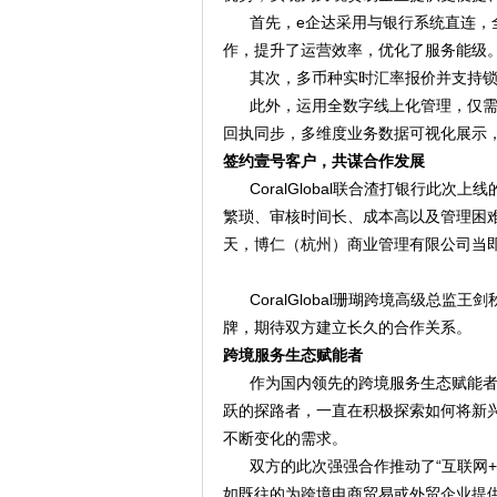
首先，
e
企达
采用
与银行系统直连
，
作，提升了运营效率，优化了服务能级
其次，多币种实时汇率报价并支持
此外，运用全数字线上化管理，仅
回执同步，多维度业务数据可视化展示
签约壹号客户，共谋合作发展
CoralGlobal
联合渣打银行此次上线
繁琐、审核时间长、成本高以及管理困
天，博仁（杭州）商业管理有限公司当
CoralGlobal
珊瑚跨境高级总监王剑
牌，期待双方建立长久的合作关系。
跨境服务生态赋能者
作为国内领先的跨境服务生态赋能
跃的探路者，一直在积极探索如何将新
不断变化的需求。
双方的
此次
强强
合作推动了
“
互联网
+
如既往的为跨境电商贸易或外贸企业提