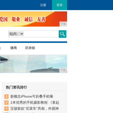
注册
登录
广告
融
微商
区块链
广告
热门资讯排行
新概念iPhone可折叠手机曝
1本优秀的手机摄影教程:《拿起
宝骏新款“买菜车”亮相，外观神