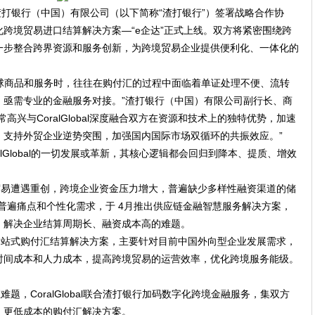
渣打银行（中国）有限公司（以下简称
“
渣打银行
”
）
签署战略合作协
化跨境贸易进口结算解决方案
—“
e
企达”正式上线。双方将紧密围绕跨
一步整合跨界资源和服务创新，为跨境贸易企业提供便利化、一体化的
球商品和服务时，往往在购付汇的过程中面临着单证处理不便、流转
，亟需专业的金融服务对接。”渣打银行（中国）有限公司副行长、商
常高兴与
CoralGlobal
深度融合双方在资源和技术上的独特优势，加速
，支持外贸企业逆势突围，加强国内国际市场双循环的共振效应。”
lGlobal
的一切发展或革新，其核心逻辑都会回归到降本、提质、增效
贸易遭遇重创，跨境企业资金压力增大，普遍缺少多样性融资渠道的储
普遍痛点和个性化需求，于
4
月推出供应链金融智慧服务解决方案，
，解决企业结算周期长、融资成本高的难题。
一站式购付汇结算
解决方案，主要
针对目前
中国外向型企业发展需求，
时间成本和人力成本，提高跨境贸易的运营效率，优化跨境服务能级。
汇难题，
CoralGlobal
联合渣打银行加码数字化跨境金融服务，集双方
、更低成本的购付汇解决方案。