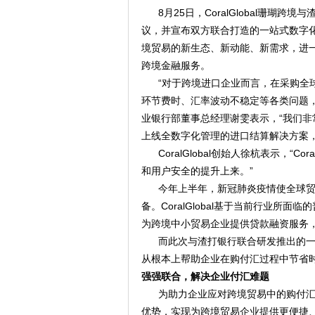
8
月
25
日，
CoralGlobal
珊瑚跨境与
议，并宣布双方联合打造的一站式数字
境贸易的新生态、新动能、新需求，进
跨境金融服务。
“对于跨境进口企业而言，在采购全
环节费时、汇率波动不稳定等各类问题
业银行部董事总经理谢雯表示，“我们非
上线全数字化管理的进口结算解决方案
CoralGlobal创始人徐杭
表示
，
“Cora
和用户安全的提升上来。
”
今年上半年，新冠肺炎疫情使全球
备。
CoralGlobal
基于当前行业所面临的
为跨境中小贸易企业提供贷款融资服务
而
此次
与渣打银行联合研发推出的
从根本上帮助企业
在购付汇过程中
节省
强强联合，解决企业付汇难题
为助力企业应对跨境贸易中的购付
优势，实现为跨境贸易企业提供更便捷