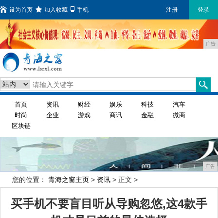
设为首页
加入收藏
手机
注册
登录
广告
首页
资讯
财经
娱乐
科技
汽车
时尚
企业
游戏
商讯
金融
微商
区块链
广告
您的位置：
青海之窗主页
>
资讯
> 正文 >
买手机不要盲目听从导购忽悠,这4款手