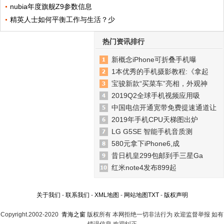
nubia年度旗舰Z9参数信息
精英人士如何平衡工作与生活？少
热门资讯排行
新概念iPhone可折叠手机曝
1本优秀的手机摄影教程:《拿起
宝骏新款“买菜车”亮相，外观神
2019Q2全球手机视频应用吸
中国电信开通宽带免费提速通道让
2019年手机CPU天梯图出炉
LG G5SE 智能手机音质测
580元拿下iPhone6,成
昔日机皇299包邮到手三星Ga
红米note4发布899起
关于我们
-
联系我们
-
XML地图
-
网站地图
TXT
-
版权声明
Copyright.2002-2020
青海之窗
版权所有 本网拒绝一切非法行为 欢迎监督举报 如有
错误信息 欢迎纠正