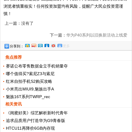
浏览者慎重核实！任何投资加盟均有风险，提醒广大民众投资需谨
慎！
上一篇：没有了
下一篇：
华为P40系列以旧换新活动上线爱
更多
分享到：
回收最高补贴1000
焦点推荐
赛诺公布零售数据金立手机销量夺
哪个值得买?索尼Z3与索尼
红米自拍手机S2购买攻略
小米亮出MIUI9,魅族出手A
魅族16T系列TWRP_rec
相关资讯
《闺蜜好美》综艺解析新时代青年
追求品质用户打造华为G9青春版
HTCU11再降价6GB内存现