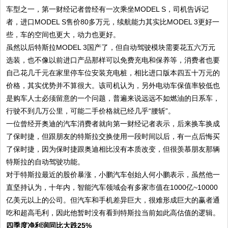
车型之一，第一财经记者曾经有一次乘坐MODEL S，司机告诉记
者，进口MODEL S售价80多万元，续航能力其实比MODEL 3更好一
些，车的空间也更大，动力也更好。
虽然以后特斯拉MODEL 3国产了，但自动驾驶模块需要花五六万元
选装，也不像以前进口产品那样可以免费充电和保养等，消费者也要
自己花几千元在家里停车位安装充电桩，相比进口版本四五十万元的
价格，其实优势并不算很大。该司机认为，另外电动车保值率较低也
是购车人士必须留意的一个问题，普遍来说远远不如燃油的日系车，
行驶不到几万公里，可能二手价格就已经几乎“腰斩”。
一位曾经开奥迪的汽车消费者就向第一财经记者表示，后来换车换成
了保时捷，但跟朋友的特斯拉交换使用一段时间以后，有一点后悔买
了保时捷，因为保时捷跟奥迪相比没有本质改变，但很羡慕朋友那辆
特斯拉的自动驾驶功能。
对于特斯拉最近的股价暴涨，小鹏汽车创始人何小鹏表示，虽然他一
直坚持认为，十年内，智能汽车领域会有多家市值在1000亿~10000
亿美元以上的公司。但汽车和手机差异巨大，很难形成巨大的赢者通
吃和超高毛利，因此他暂时没有看到特斯拉当前如此高估值的逻辑。
四季度净利润同比大跌25%