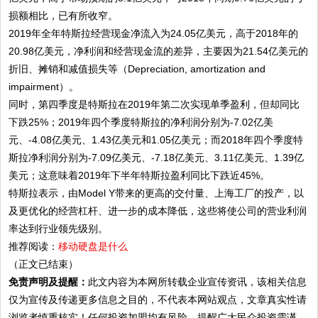
损额相比，已有所收窄。
2019年全年特斯拉经营现金净流入为24.05亿美元，高于2018年的
20.98亿美元，净利润和经营现金流的差异，主要因为21.54亿美元的
折旧、摊销和减值损失等（Depreciation, amortization and
impairment）。
同时，第四季度是特斯拉在2019年第二次实现单季盈利，但却同比
下跌25%；2019年四个季度特斯拉的净利润分别为-7.02亿美
元、-4.08亿美元、1.43亿美元和1.05亿美元；而2018年四个季度特
斯拉净利润分别为-7.09亿美元、-7.18亿美元、3.11亿美元、1.39亿
美元；这意味着2019年下半年特斯拉盈利同比下跌近45%。
特斯拉表示，由Model Y带来的更高的交付量、上海工厂的投产，以
及更优化的经营杠杆、进一步的成本降低，这些将使公司的营业利润
率达到行业领先级别。
推荐阅读：
移动硬盘是什么
（正文已结束）
免责声明及提醒：
此文内容为本网所转载企业宣传资讯，该相关信息
仅为宣传及传递更多信息之目的，不代表本网站观点，文章真实性请
浏览者慎重核实！任何投资加盟均有风险，提醒广大民众投资需谨