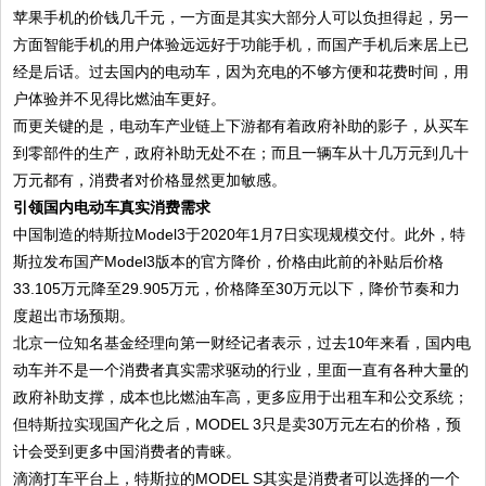
苹果手机的价钱几千元，一方面是其实大部分人可以负担得起，另一
方面智能手机的用户体验远远好于功能手机，而国产手机后来居上已
经是后话。过去国内的电动车，因为充电的不够方便和花费时间，用
户体验并不见得比燃油车更好。
而更关键的是，电动车产业链上下游都有着政府补助的影子，从买车
到零部件的生产，政府补助无处不在；而且一辆车从十几万元到几十
万元都有，消费者对价格显然更加敏感。
引领国内电动车真实消费需求
中国制造的特斯拉Model3于2020年1月7日实现规模交付。此外，特
斯拉发布国产Model3版本的官方降价，价格由此前的补贴后价格
33.105万元降至29.905万元，价格降至30万元以下，降价节奏和力
度超出市场预期。
北京一位知名基金经理向第一财经记者表示，过去10年来看，国内电
动车并不是一个消费者真实需求驱动的行业，里面一直有各种大量的
政府补助支撑，成本也比燃油车高，更多应用于出租车和公交系统；
但特斯拉实现国产化之后，MODEL 3只是卖30万元左右的价格，预
计会受到更多中国消费者的青睐。
滴滴打车平台上，特斯拉的MODEL S其实是消费者可以选择的一个