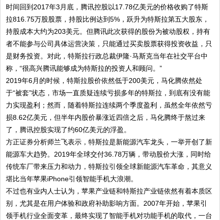
时间回到2017年3月底，腾讯控股以17.78亿美元的价格收购了特斯
拉816.75万股股票，持股比例达到5%，跃升为特斯拉第五大股东，
持股成本大约为203美元。但腾讯此次获得的股份为被动股权，持有
者不能参与公司具体运营决策，只能通过买卖股票获得投资收益，只
是财务投资。对此，特斯拉行政总裁伊隆·马斯克当年在社交平台中
称，“很高兴腾讯能够成为特斯拉的投资人和顾问。”
2019年6月的时候，特斯拉股价依然低于200美元，马化腾依然处
于“被套”状态，市场一直质疑连续亏损多年的特斯拉，到底有没有能
力实现盈利；然而，随着特斯拉连续两个季度盈利，虽然全年依然亏
损8.62亿美元，但半年内股价暴涨近四倍之后，马化腾终于熬过来
了，腾讯控股实现了约60亿美元的浮盈。
方正证券分析师兰飞表示，特斯拉是新能源汽车龙头，一举开创了新
能源车大趋势。2019年全球交付36.78万辆，带动股价大涨，同时给
传统车厂带来压力和动力，特斯拉引领全球新能源汽车革命，其意义
堪比当年苹果iPhone引领智能手机大浪潮。
不过也有业内人士认为，苹果产业链和特斯拉产业链依然有着本质区
别，尤其是在用户体验和政府补助影响方面。2007年开始，苹果引
领手机行业全面变革，最终实现了智能手机对功能手机的取代，一台