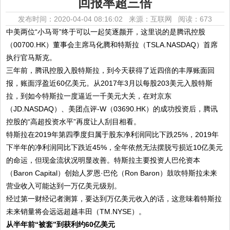
回报率超三倍
发布时间：2020-04-04 08:16:02 来源：互联网
阅读：673
中美两位“小马哥”终于可以一起笑逐颜开，这里说的是腾讯控股
（00700.HK）董事会主席马化腾和特斯拉（TSLA.NASDAQ）首席
执行官马斯克。
三年前，腾讯控股入股特斯拉，到今天获得了近四倍的丰厚账面回
报，账面浮盈近60亿美元。从2017年3月以每股203美元入股特斯
拉，到如今特斯拉一度逼近一千美元大关，在对京东
（JD.NASDAQ）、美团点评-W（03690.HK）的成功投资后，腾讯
控股的“高超投资水平”再度让人刮目相看。
特斯拉在2019年第四季度归属于股东净利润同比下跌25%，2019年
下半年的净利润同比下跌近45%，全年依然无法摆脱亏损近10亿美元
的命运，但现金流状况明显改善。特斯拉主要投资人巴伦资本
（Baron Capital）创始人罗恩·巴伦（Ron Baron）鼓吹特斯拉未来
营业收入可能达到一万亿美元级别。
经过第一财经记者测算，要达到万亿美元收入的话，这意味着特斯拉
未来销量将会远远超越丰田（TM.NYSE）。
从半年前“被套”到获利约60亿美元