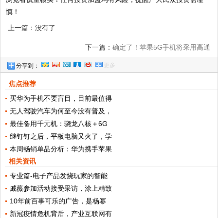
慎！
上一篇：没有了
下一篇：
确定了！苹果5G手机将采用高通
更多
分享到：
基带，但这个问题让苹果忍无可忍
焦点推荐
买华为手机不要盲目，目前最值得
无人驾驶汽车为何至今没有普及，
最佳备用千元机：骁龙八核＋6G
继钉钉之后，平板电脑又火了，学
本周畅销单品分析：华为携手苹果
相关资讯
专业篇-电子产品发烧玩家的智能
戚薇参加活动接受采访，涂上精致
10年前百事可乐的广告，是杨幂
新冠疫情危机背后，产业互联网有