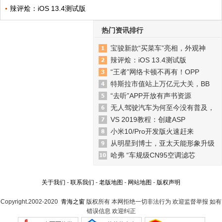
辣评烩：iOS 13.4测试版
热门资讯排行
宝骏新款“买菜车”亮相，外观神
辣评烩：iOS 13.4测试版
“王者”网络卡顿不再有！OPP
特斯拉市值站上万亿元大关，BB
“去听”APP开放有声书资源
无人驾驶汽车为何至今没有普及，
VS 2019教程：创建ASP
小米10/Pro开发版火速赶来
从明星到博士，亚太天能形象升级
哈弗 “车规级CN95空调滤芯
关于我们
-
联系我们
-
老版地图
-
网站地图
-
版权声明
Copyright.2002-2020
青海之窗
版权所有 本网拒绝一切非法行为 欢迎监督举报 如有
错误信息 欢迎纠正