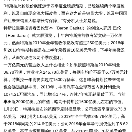
“特斯拉此轮股价飙涨源于四季度业绩超预期，已经连续两个季度盈
利，以及自由现金流大幅改善，而在这之前是销量大增，以及中国国
产让未来销量大幅增长有保障。”有分析人士如是说。
特斯拉重要投资者巴伦资本（Baron Capital）的创始人罗恩·巴伦
（Ron Baron）就大胆预测，十年内特斯拉营收有望突破一万亿美
元，然而特斯拉2019年全年营收依然没有超过250亿美元；2018年
和2019年特斯拉都是在上半年录得逾10亿美元亏损，下半年略微盈
利，从而实现连续两个季度盈利。
一万亿美元的营业收入是什么概念？如果按照特斯拉2019年销量
36.78万辆，营业收入245.78亿美元，每辆车均价不高于6.7万美元计
算，特斯拉一年需要卖超过1500万辆车，这意味着特斯拉未来销量
也会远远超越丰田。2019年，丰田汽车在全球范围内累计销量为
1074.21万辆汽车，同比增长1.4%，连续7年实现销量破千万。当前
丰田近2000亿美元的市值，略高于特斯拉1600亿美元左右的市值。
1月29日，特斯拉发布的第四季度财报显示，公司第四季度营收73.8
亿美元，净利润为1.05亿美元；2019年全年营收245.78亿美元，高
于2018年同期的214.6亿美元；公司2019年全年净亏损仍达到了8.62
亿美元，高于市场预期的8.1亿美元，与2018年同期9.76亿美元的亏