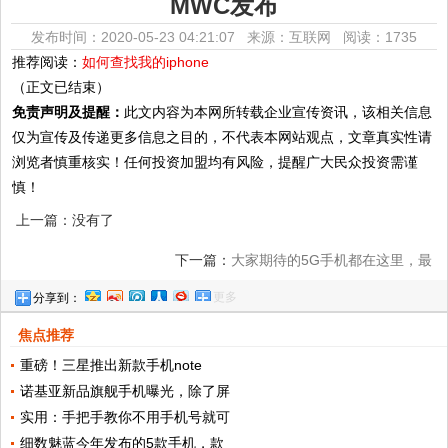
MWC发布
发布时间：2020-05-23 04:21:07 来源：互联网
阅读：1735
推荐阅读：
如何查找我的iphone
（正文已结束）
免责声明及提醒：
此文内容为本网所转载企业宣传资讯，该相关信息
仅为宣传及传递更多信息之目的，不代表本网站观点，文章真实性请
浏览者慎重核实！任何投资加盟均有风险，提醒广大民众投资需谨
慎！
上一篇：没有了
下一篇：
大家期待的5G手机都在这里，最
更多
分享到：
全9-15款新品，最早的4月份上市！
焦点推荐
重磅！三星推出新款手机note
诺基亚新品旗舰手机曝光，除了屏
实用：手把手教你不用手机号就可
细数魅蓝今年发布的5款手机，款