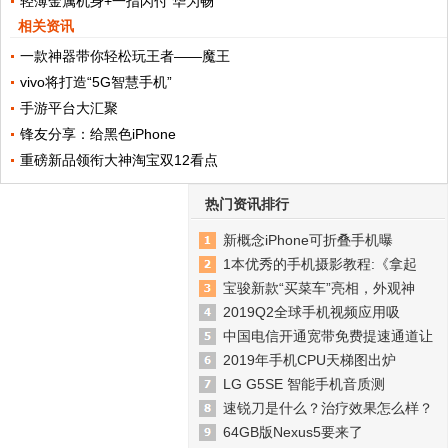
轻薄金属机身+一指闪付 华为畅
相关资讯
一款神器带你轻松玩王者——魔王
vivo将打造“5G智慧手机”
手游平台大汇聚
锋友分享：给黑色iPhone
重磅新品领衔大神淘宝双12看点
热门资讯排行
新概念iPhone可折叠手机曝
1本优秀的手机摄影教程:《拿起
宝骏新款“买菜车”亮相，外观神
2019Q2全球手机视频应用吸
中国电信开通宽带免费提速通道让
2019年手机CPU天梯图出炉
LG G5SE 智能手机音质测
速锐刀是什么？治疗效果怎么样？
64GB版Nexus5要来了