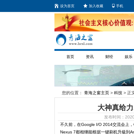
设为首页
加入收藏
手机
首页
资讯
财经
娱乐
您的位置：
青海之窗主页
>
科技
> 正文
大神真给力,N
发布时间：2020
不久前，在Google I/O 2014交流会上，G
Nexus 7都相继能根据一键刷机升級到Andr