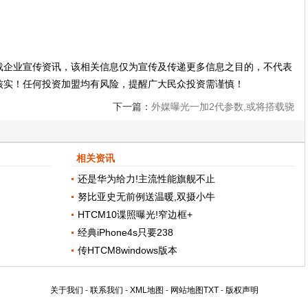
载企业宣传资讯，该相关信息仅为宣传及传递更多信息之目的，不代表
核实！任何投资加盟均有风险，提醒广大民众投资需谨慎！
下一篇：
外媒曝光一加2代参数,或将搭载骁
龙810处理器
相关资讯
还是华为给力!主流性能旗舰不止
努比亚史无前例送温暖,双摄小牛
HTCM10谍照曝光!窄边框+
经典iPhone4s只要238
传HTCM8windows版本
关于我们
-
联系我们
-
XML地图
-
网站地图
TXT
-
版权声明