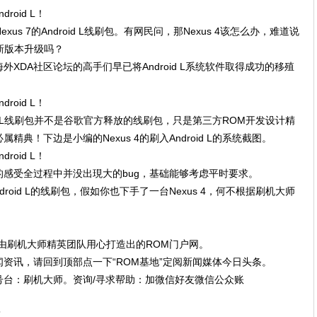
xus 7的Android L线刷包。有网民问，那Nexus 4该怎么办，难道说
的最新版本升级吗？
XDA社区论坛的高手们早已将Android L系统软件取得成功的移殖
roid L线刷包并不是谷歌官方释放的线刷包，只是第三方ROM开发设计精
典！下边是小编的Nexus 4的刷入Android L的系统截图。
感受全过程中并没出現大的bug，基础能够考虑平时要求。
roid L的线刷包，假如你也下手了一台Nexus 4，何不根据刷机大师
由刷机大师精英团队用心打造出的ROM门户网。
资讯，请回到顶部点一下“ROM基地”定阅新闻媒体今日头条。
号台：刷机大师。资询/寻求帮助：加微信好友微信公众账
”