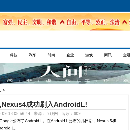
科技
汽车
时尚
企业
游戏
商讯
金
 >
exus4成功刷入AndroidL!
-09-18 08:56:44 来源：互联网
阅读：609
oogle公布了Android L。在Android L公布的几日后，Nexus 5和
oid L。