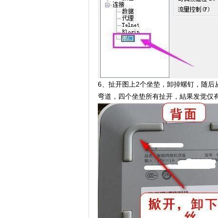
6、扯开图上2个坐垫，卸掉螺钉，随
弯道，四个坐垫所有扯开，結果发觉仅