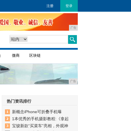
注册
登录
广告
融
微商
区块链
广告
热门资讯排行
新概念iPhone可折叠手机曝
1本优秀的手机摄影教程:《拿起
宝骏新款“买菜车”亮相，外观神