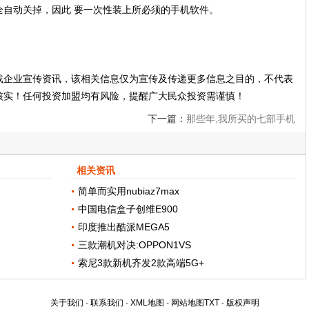
全自动关掉，因此 要一次性装上所必须的手机软件。
。
载企业宣传资讯，该相关信息仅为宣传及传递更多信息之目的，不代表
核实！任何投资加盟均有风险，提醒广大民众投资需谨慎！
下一篇：
那些年,我所买的七部手机
相关资讯
简单而实用nubiaz7max
中国电信盒子创维E900
印度推出酷派MEGA5
三款潮机对决:OPPON1VS
索尼3款新机齐发2款高端5G+
关于我们
-
联系我们
-
XML地图
-
网站地图
TXT
-
版权声明