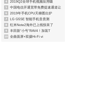
2019Q2全球手机视频应用吸
中国电信开通宽带免费提速通道让
2019年手机CPU天梯图出炉
LG G5SE 智能手机音质测
红米Note2海外已上线惊呆了
丰田新“小号”RAV4！加装T
全曲面屏+双摄Hi-Fi vi