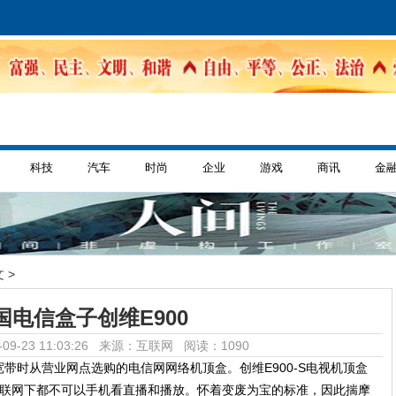
科技
汽车
时尚
企业
游戏
商讯
金
 >
国电信盒子创维E900
09-23 11:03:26 来源：互联网
阅读：1090
带时从营业网点选购的电信网网络机顶盒。创维E900-S电视机顶盒
切互联网下都不可以手机看直播和播放。怀着变废为宝的标准，因此揣摩