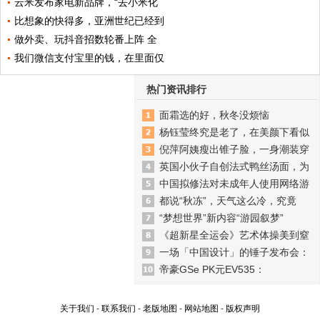
云米发布家电新品牌，“去小米化
比想象的快得多，亚洲世纪已经到
做外卖、玩抖音招数轮番上阵 全
我们微信支付宝里的钱，在里面仅
热门资讯排行
面霜选的好，秋冬没烦恼
杨钰莹终究是老了，在美颜下看似
倪萍阿姨瘦出锥子脸，一身潮装穿
英国小伙子自创法式鸭丝汤面，为
中国拟修法对未成年人使用网络游
都说“秋冻”，天气这么冷，究竟
“梦想世界”新内容“游园叙梦”
《超新星全运会》艺术体操美到窒
一场「中国设计」的锤子发布会：
帝豪GSe PK元EV535：
关于我们
-
联系我们
-
老版地图
-
网站地图
-
版权声明