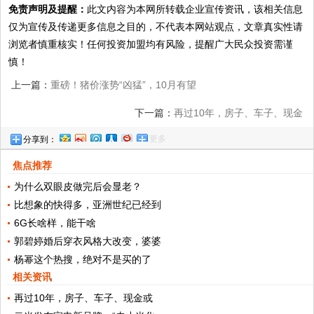
免责声明及提醒：
此文内容为本网所转载企业宣传资讯，该相关信息
仅为宣传及传递更多信息之目的，不代表本网站观点，文章真实性请
浏览者慎重核实！任何投资加盟均有风险，提醒广大民众投资需谨
慎！
上一篇：
重磅！猪价涨势“凶猛”，10月有望
创造新纪录
下一篇：
再过10年，房子、车子、现金
更多
分享到：
或“过时”，两样东西可能更“贵重”
焦点推荐
为什么双眼皮做完后会显老？
比想象的快得多，亚洲世纪已经到
6G长啥样，能干啥
郭碧婷婚后穿衣风格大改变，婆婆
杨幂这个热搜，绝对不是买的了
相关资讯
再过10年，房子、车子、现金或