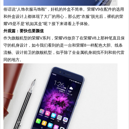
俗话说“人饰衣服马饰鞍”，好机的外盒不简单。荣耀V9在配件的选用
和外盒设计上都体现了大厂的用心，那么把“衣服”脱光后，裸机的荣
耀V9是不是“机如其盒”呢？接下来请看上手体验。
外观篇：要快也要颜值
作为旗舰机型的荣耀V系列，荣耀V9放弃了在荣耀V8上那种笔直且保
守的机身设计，如今我们看到的是一台和荣耀8一样配色大胆、线条
流畅、设计前卫的旗舰机型，似乎除了全金属机身就找不到和前代雷
同的地方。