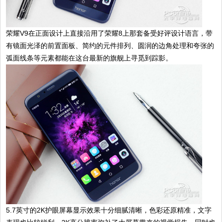
荣耀V9在正面设计上直接沿用了荣耀8上那套备受好评设计语言，带
有镜面光泽的前置面板、简约的元件排列、圆润的边角处理和夸张的
弧面线条等元素都能在这台最新的旗舰上寻觅到踪影。
5.7英寸的2K护眼屏幕显示效果十分细腻清晰，色彩还原精准，文字