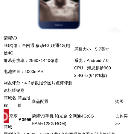
荣耀V9
4G网络：全网通,移动4G,联通4G,电
屏幕大小：5.7英寸
信4G
屏幕分辨率：2560×1440像素
系统：Android 7.0
CPU：海思麒麟960
电池容量：4000mAH
2.4GHz(64位8核)
网友评分：4.2参数报价图片点评评测
论坛经销商
商城名
商品报
商品配置
购买
称
价
京东
荣耀V9手机 铂光金 全网通4G(6G
去购买
￥3999
RAM+128G ROM)
>>
商城