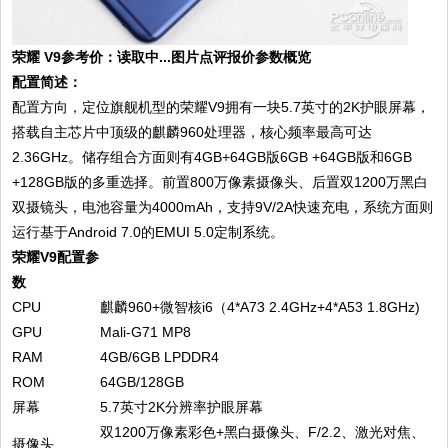
荣耀 V9参考价：读取中...图片点评报价参数概览
配置简述：
配置方向，定位旗舰机型的荣耀V9拥有一块5.7英寸的2K护眼屏幕，
搭载自主芯片中顶级的麒麟960处理器，核心频率最高可达
2.36GHz。储存组合方面则有4GB+64GB版6GB +64GB版和6GB
+128GB版的多重选择。前置800万像素摄像头、后置双1200万黑白
双摄镜头，电池容量为4000mAh，支持9V/2A快速充电，系统方面则
运行基于Android 7.0的EMUI 5.0定制系统。
荣耀V9配置参
数
CPU
麒麟960+微智核i6（4*A73 2.4GHz+4*A53 1.8GHz)
GPU
Mali-G71 MP8
RAM
4GB/6GB LPDDR4
ROM
64GB/128GB
屏幕
5.7英寸2K分辨率护眼屏幕
双1200万像素彩色+黑白摄像头、F/2.2、激光对焦、
摄像头