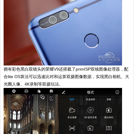
拥有彩色黑白双镜头的荣耀V9还搭载了primISP双镜图像处理器，配
合lite OS算法可以迅速比对和运算双摄图像数据，实现黑白相机、大
光圈人像、4K录制等双摄玩法。