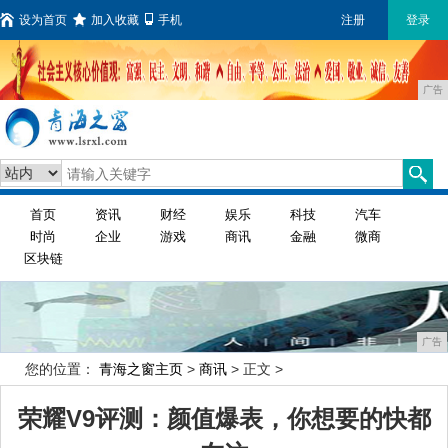
设为首页
加入收藏
手机
注册
登录
广告
首页
资讯
财经
娱乐
科技
汽车
时尚
企业
游戏
商讯
金融
微商
区块链
广告
您的位置：
青海之窗主页
>
商讯
> 正文 >
荣耀V9评测：颜值爆表，你想要的快都