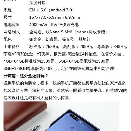
深度对焦
系统
EMUI 5.0（Android 7.0）
尺寸
157x77.5x6.97mm 6.97mm
电池容量
4000mAh、9V/2A快速充电
网络制式
全网通、双Nano SIM卡（Nano+与或卡槽）
配色
铂光金、幻夜黑、极光蓝、魅焰红
上市价格
标准版：2599元；高配版：2999元；尊享版：3499元
荣耀V9有铂光金、幻夜黑、极光蓝和魅焰红4种配色。在售价方面，
4GB+64GB标准版为2599元、6GB+64GB高配版为2999元、
6GB+128GB尊享版为3499元，定价在同级别机型中相对合理。
开箱篇：这外盒还能玩？
说到手机的包装盒，很多一线的手机厂商都在想尽办法让自家产品的
包装盒给人留下深刻的印象。虽然第一眼看似简单平凡，但荣耀V9的
包装设计还是藏有出人意料的小惊喜。