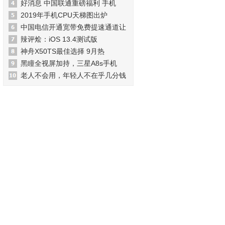
好消息 中国联通重磅福利 手机
2019年手机CPU天梯图出炉
中国电信开通宽带免费提速通道让
辣评烩：iOS 13.4测试版
神舟X50TS最佳选择 9月热
黑瞳全视屏加持，三星A8s手机
老人不会用，年轻人不在乎几分钱