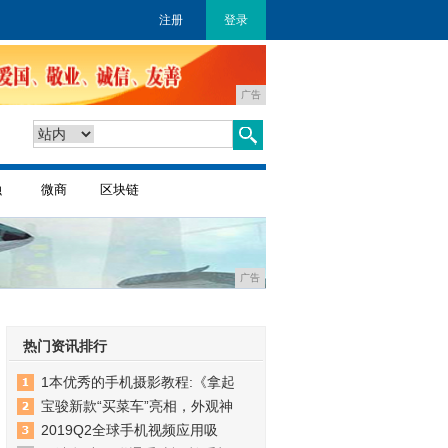
注册
登录
广告
融
微商
区块链
广告
热门资讯排行
1本优秀的手机摄影教程:《拿起
宝骏新款“买菜车”亮相，外观神
2019Q2全球手机视频应用吸