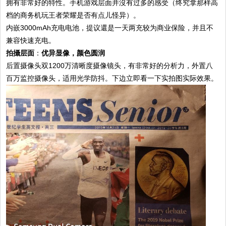
拥有非常好的特性。手机游戏层面并沒有过多的感受（终究拿那样高
档的商务机玩王者荣耀是否有点儿怪异）。
内嵌3000mAh充电电池，提议還是一天两充较为商业保险，并且不
兼容快速充电。
拍攝层面
：
优异显像，颜色圆润
后置摄像头双1200万清晰度摄像镜头，有非常好的分析力，外置八
百万监控摄像头，适用光学防抖。下边立即看一下实拍图实际效果。