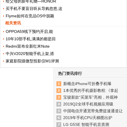
给父母的新年礼物—HONOR
买手机不要盲目听从导购忽悠,这
Flyme如何在竞品OS中脱颖
相关资讯
OPPOA59线下预约开启,能
10年10部手机,满满的都是回
Redmi宣布全新红米Note
中兴V2020智能手机上架,搭
家庭影院级微型投影仪M1评测
热门资讯排行
新概念iPhone可折叠手机曝
1本优秀的手机摄影教程:《拿起
宝骏新款“买菜车”亮相，外观神
2019Q2全球手机视频应用吸
中国电信开通宽带免费提速通道让
2019年手机CPU天梯图出炉
LG G5SE 智能手机音质测