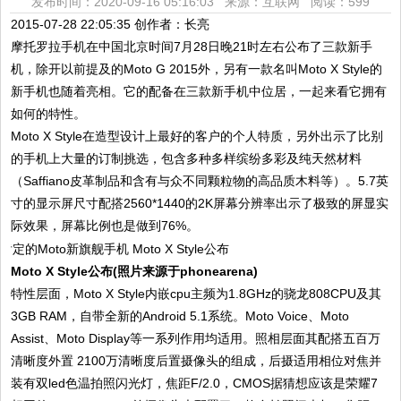
发布时间：2020-09-16 05:16:03 来源：互联网
阅读：599
2015-07-28 22:05:35 创作者：长亮
摩托罗拉手机在中国北京时间7月28日晚21时左右公布了三款新手
机，除开以前提及的Moto G 2015外，另有一款名叫Moto X Style的
新手机也随着亮相。它的配备在三款新手机中位居，一起来看它拥有
如何的特性。
Moto X Style在造型设计上最好的客户的个人特质，另外出示了比别
的手机上大量的订制挑选，包含多种多样缤纷多彩及纯天然材料
（Saffiano皮革制品和含有与众不同颗粒物的高品质木料等）。5.7英
寸的显示屏尺寸配搭2560*1440的2K屏幕分辨率出示了极致的屏显实
际效果，屏幕比例也是做到76%。
Moto X Style公布(照片来源于phonearena)
特性层面，Moto X Style内嵌cpu主频为1.8GHz的骁龙808CPU及其
3GB RAM，自带全新的Android 5.1系统。Moto Voice、Moto
Assist、Moto Display等一系列作用均适用。照相层面其配搭五百万
清晰度外置 2100万清晰度后置摄像头的组成，后摄适用相位对焦并
装有双led色温拍照闪光灯，焦距F/2.0，CMOS据猜想应该是荣耀7