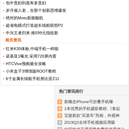
包中贵妇到底有多贵妇
岁月催人老，在那个创新思维爆发
绝对的Moto新旗舰机
超省电模式打造超长续航联想P2
中兴王者归来:推599元指纹新
相关资讯
红米K30体验,中端手机一样能
诺基亚1曝光:采用720屏内置
HTCVive预购最全攻略
小米盒子3增强版ROOT教程
6寸金属长续航手机努比亚Z11
热门资讯排行
新概念iPhone可折叠手机曝
1本优秀的手机摄影教程:《拿起
宝骏新款“买菜车”亮相，外观神
2019Q2全球手机视频应用吸