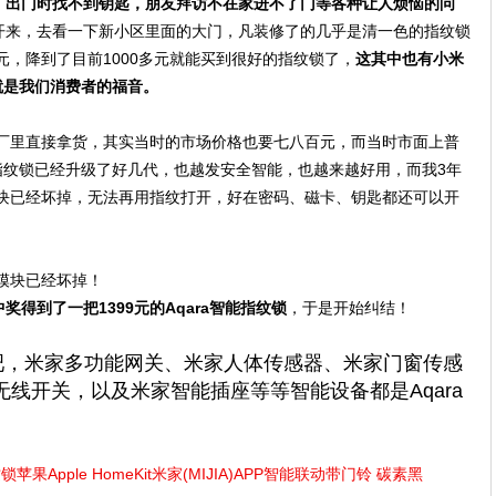
，出门时找不到钥匙，朋友拜访不在家进不了门等各种让人烦恼的问
开来，去看一下新小区里面的大门，凡装修了的几乎是清一色的指纹锁
元，降到了目前1000多元就能买到很好的指纹锁了，
这其中也有小米
就是我们消费者的福音。
厂里直接拿货，其实当时的市场价格也要七八百元，而当时市面上普
，指纹锁已经升级了好几代，也越发安全智能，也越来越好用，而我3年
模块已经坏掉，无法再用指纹打开，好在密码、磁卡、钥匙都还可以开
纹模块已经坏掉！
奖得到了一把1399元的Aqara智能指纹锁
，于是开始纠结！
悉吧，米家多功能网关、米家人体传感器、米家门窗传感
线开关，以及米家智能插座等等智能设备都是Aqara
苹果Apple HomeKit米家(MIJIA)APP智能联动带门铃 碳素黑