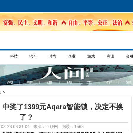
科技
汽车
时尚
企业
游戏
商讯
金
 >
，中奖了1399元Aqara智能锁，决定不换
了？
03-23 08:31:04 来源：互联网
阅读：1565