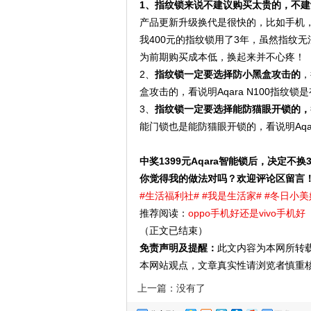
1、指纹锁来说不建议购买太贵的，不建议超
产品更新升级换代是很快的，比如手机
我400元的指纹锁用了3年，虽然指纹
为前期购买成本低，换起来并不心疼！
2、
指纹锁一定要选择防小黑盒攻击的
，
盒攻击的，看说明Aqara N100指纹
3、
指纹锁一定要选择能防猫眼开锁的，
能门锁也是能防猫眼开锁的，看说明Aqar
中奖1399元Aqara智能锁后，决定不换
你觉得我的做法对吗？欢迎评论区留言
#生活福利社#
#我是生活家#
#冬日小美
推荐阅读：
oppo手机好还是vivo手机好
（正文已结束）
免责声明及提醒：
此文内容为本网所转
本网站观点，文章真实性请浏览者慎重
上一篇：没有了