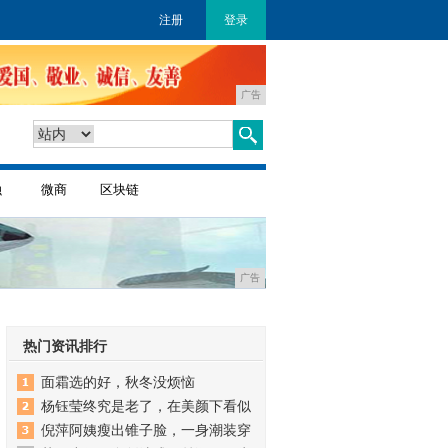
注册
登录
广告
融
微商
区块链
广告
热门资讯排行
面霜选的好，秋冬没烦恼
杨钰莹终究是老了，在美颜下看似
倪萍阿姨瘦出锥子脸，一身潮装穿