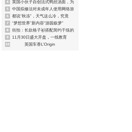
英国小伙子自创法式鸭丝汤面，为
中国拟修法对未成年人使用网络游
都说“秋冻”，天气这么冷，究竟
“梦想世界”新内容“游园叙梦”
街拍：长款格子衫搭配简约干练的
11月30日盛大开盘，一线教育
英国车香L’Origin